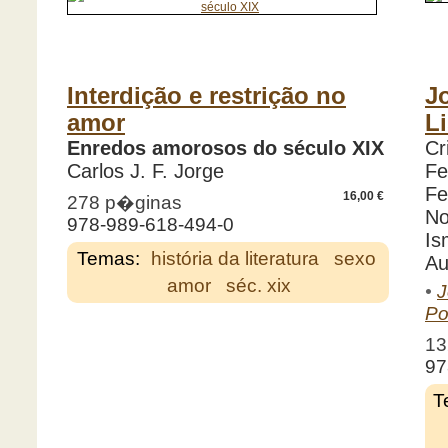
Interdição e restrição no
J
amor
L
Enredos amorosos do século XIX
Cr
Carlos J. F. Jorge
Fe
Fe
16,00 €
278 p�ginas
No
978-989-618-494-0
Is
Temas:
história da literatura
sexo
Au
amor
séc. xix
•
J
Po
13
97
T