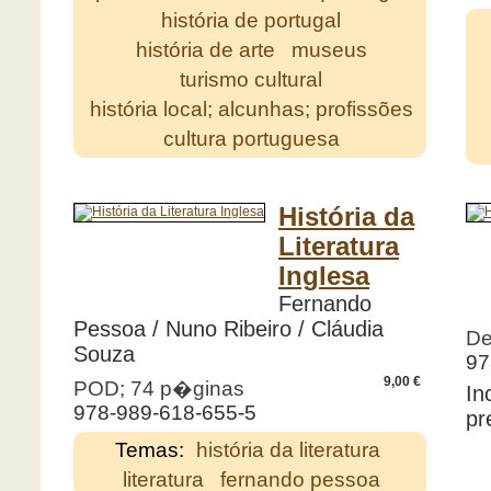
história de portugal
história de arte
museus
turismo cultural
história local; alcunhas; profissões
cultura portuguesa
História da
Literatura
Inglesa
Fernando
Pessoa / Nuno Ribeiro / Cláudia
De
Souza
97
9,00 €
POD; 74 p�ginas
In
978-989-618-655-5
pr
Temas:
história da literatura
literatura
fernando pessoa