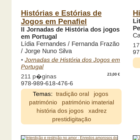
Histórias e Estórias de
H
Jogos em Penafiel
Li
Pe
II Jornadas de História dos jogos
Ca
em Portugal
Lídia Fernandes / Fernanda Frazão
17
/ Jorge Nuno Silva
97
•
Jornadas de História dos Jogos em
Portugal
23,00 €
211 p�ginas
978-989-618-476-6
Temas:
tradição oral
jogos
património
património imaterial
história dos jogos
xadrez
prestidigitação