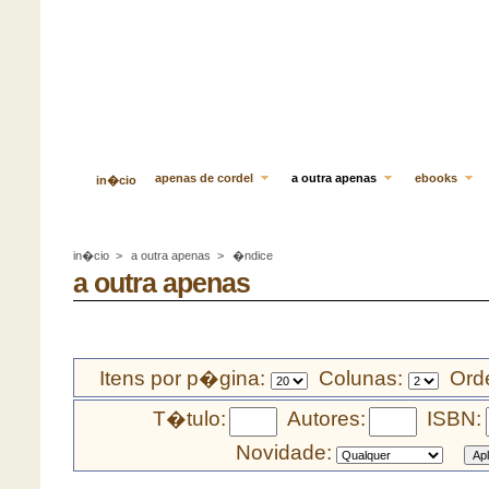
apenas de cordel
a outra apenas
ebooks
in�cio
in�cio
>
a outra apenas
>
�ndice
a outra apenas
Itens por p�gina:
Colunas:
Orde
T�tulo:
Autores:
ISBN:
Novidade: