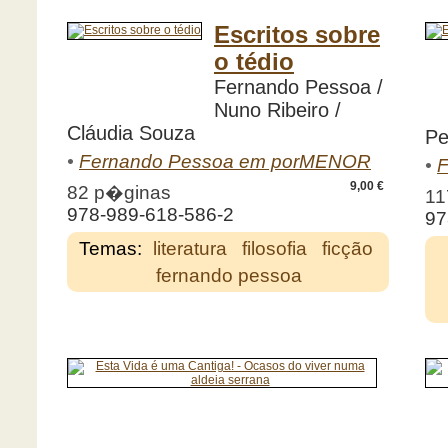
Escritos sobre
o tédio
Fernando Pessoa /
Nuno Ribeiro /
Cláudia Souza
Pe
•
Fernando Pessoa em porMENOR
•
F
9,00 €
82 p�ginas
11
978-989-618-586-2
97
Temas:
literatura
filosofia
ficção
fernando pessoa