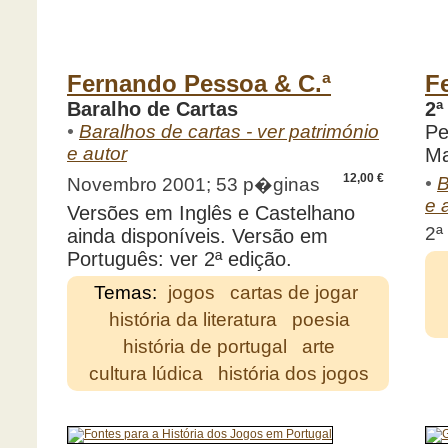
Fernando Pessoa & C.ª
F
Baralho de Cartas
2ª
•
Baralhos de cartas - ver património
Pe
e autor
Ma
12,00 €
•
B
Novembro 2001; 53 p�ginas
e 
Versões em Inglês e Castelhano
2ª
ainda disponíveis. Versão em
Português: ver 2ª edição.
Temas:
jogos
cartas de jogar
história da literatura
poesia
história de portugal
arte
cultura lúdica
história dos jogos