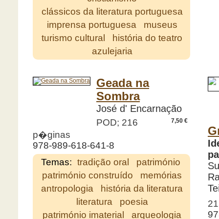
clássicos da literatura portuguesa
imprensa portuguesa
museus
turismo cultural
história do teatro
azulejaria
Geada na
Sombra
José d' Encarnação
POD; 216
7,50 €
G
p�ginas
Id
978-989-618-641-8
pa
Temas:
tradição oral
património
Su
património construído
memórias
Ra
Te
antropologia
história da literatura
literatura
poesia
21
97
património imaterial
arqueologia