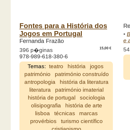
Fontes para a História dos
Re
Jogos em Portugal
•
B
e 
Fernanda Frazão
15,00 €
54
396 p�ginas
978-989-618-380-6
Temas:
teatro
história
jogos
património
património construído
antropologia
história da literatura
literatura
património imaterial
história de portugal
sociologia
olisipografia
história de arte
lisboa
técnicas
marcas
provérbios
turismo científico
cristianismo