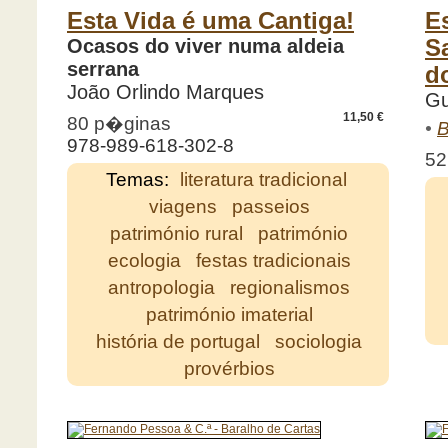
Esta Vida é uma Cantiga!
E
Ocasos do viver numa aldeia
S
serrana
d
João Orlindo Marques
Gu
11,50 €
80 p�ginas
•
B
978-989-618-302-8
52
Temas:
literatura tradicional
viagens
passeios
património rural
património
ecologia
festas tradicionais
antropologia
regionalismos
património imaterial
história de portugal
sociologia
provérbios