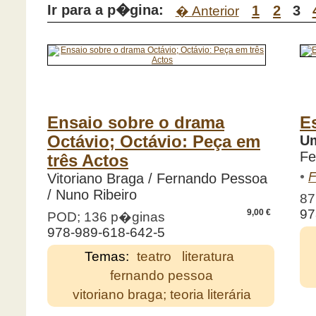
Ir para a p�gina:
1
2
3
� Anterior
Ensaio sobre o drama
E
Octávio; Octávio: Peça em
Um
Fe
três Actos
•
F
Vitoriano Braga / Fernando Pessoa
/ Nuno Ribeiro
87
97
9,00 €
POD; 136 p�ginas
978-989-618-642-5
Temas:
teatro
literatura
fernando pessoa
vitoriano braga; teoria literária