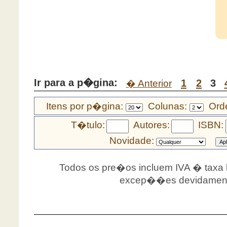
Ir para a p�gina:
1
2
3
� Anterior
Itens por p�gina:
Colunas:
Orde
T�tulo:
Autores:
ISBN:
Novidade:
Todos os pre�os incluem IVA � taxa le
excep��es devidamente