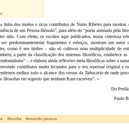
o)
na linha dos muitos e ricos contributos de Nuno Ribeiro para mostrar
istência de um Pessoa-filósofo”, para além do “poeta animado pela filo
r sido. Com efeito, os escritos aqui publicados, numa criteriosa edi
do ser predominantemente fragmentos e esboços, mostram um autor 
des, como é seu timbre – não só cultivou uma multiplicidade de esti
mbém, a partir da classificação dos sistemas filosóficos, estabelece as
ndentalismo” – e elabora ainda reflexões meta-filosóficas sobre a natu
ferecendo contributos muito fecundos para o seu repensar original e ra
endemos melhor todo o alcance dos versos da
Tabacaria
de onde proc
ito filosofias em segredo que nenhum Kant escreveu”. »
Do Prefác
Paulo B
ra
filosofia
fernando pessoa