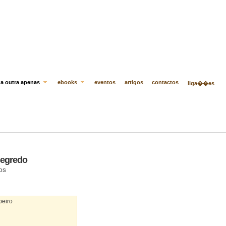
a outra apenas
ebooks
eventos
artigos
contactos
liga��es
 segredo
os
beiro