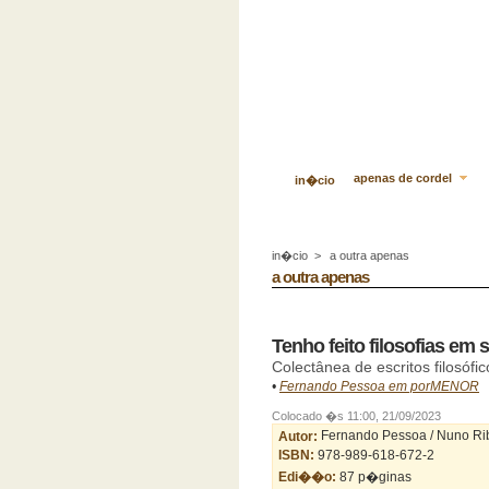
apenas de cordel
in�cio
in�cio
>
a outra apenas
a outra apenas
Tenho feito filosofias em
Colectânea de escritos filosófic
•
Fernando Pessoa em porMENOR
Colocado �s 11:00, 21/09/2023
Autor:
Fernando Pessoa / Nuno Ri
ISBN:
978-989-618-672-2
Edi��o:
87 p�ginas