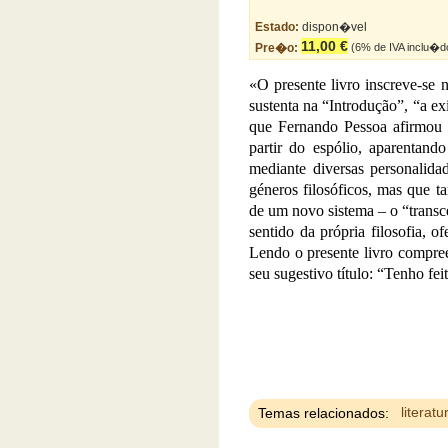
Estado:
dispon�vel
11,00 €
Pre�o:
(6% de IVA inclu�d
«O presente livro inscreve-se 
sustenta na “Introdução”, “a ex
que Fernando Pessoa afirmou te
partir do espólio, aparentan
mediante diversas personalida
géneros filosóficos, mas que ta
de um novo sistema – o “transce
sentido da própria filosofia, o
Lendo o presente livro compre
seu sugestivo título: “Tenho fe
Temas relacionados:
literatu