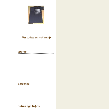
Ver todas as t-shirts �
apoios
parcerias
outras liga��es