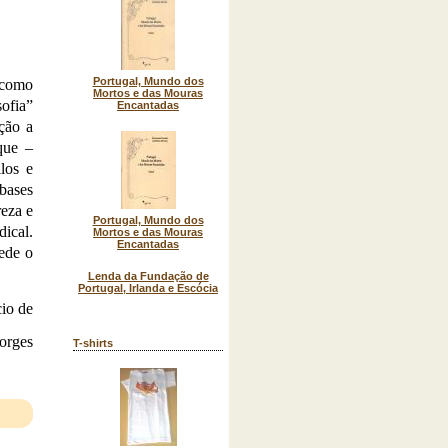
Portugal, Mundo dos
, como
Mortos e das Mouras
sofia”
Encantadas
ção a
que –
los e
 bases
reza e
Portugal, Mundo dos
dical.
Mortos e das Mouras
Encantadas
ede o
Lenda da Fundação de
Portugal, Irlanda e Escócia
io de
orges
T-shirts