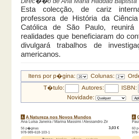
Direc��o de Ana Maria Haddad Baptista
Esta colecção, de cariz intern
professora de História da Ciência
Católica de São Paulo, reunirá
realidades que beneficiaram do co
divulgará trabalhos de investig
americanos.
Itens por p�gina:
Colunas:
Orde
T�tulo:
Autores:
ISBN:
Novidade:
A Natureza nos Novos Mundos
1.
2.
Ana Luísa Janeira / Marina Massimi / Alessandro Zir
Pau
3,03 €
56 p�ginas
60 
978-989-618-103-1
978-