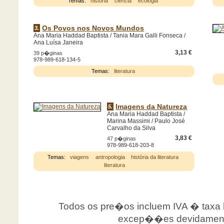
Temas:
história
ciência
ecologia
Os Povos nos Novos Mundos
3.
Ana Maria Haddad Baptista / Tania Mara Galli Fonseca /
Ana Luísa Janeira
3,13 €
39 p�ginas
978-989-618-134-5
Temas:
literatura
Imagens da Natureza
5.
Ana Maria Haddad Baptista /
Marina Massimi / Paulo José
Carvalho da Silva
3,83 €
47 p�ginas
978-989-618-203-8
Temas:
viagens
antropologia
história da literatura
literatura
Todos os pre�os incluem IVA � taxa le
excep��es devidamente