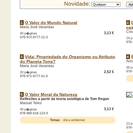
Novidade:
O Valor do Mundo Natural
1.
2.
Maria José Varandas
ca
Cris
3,13 €
40 p�ginas
978-972-8777-21-0
24 
978-
Vida: Propriedade do Organismo ou Atributo
3.
4.
do Planeta Terra?
Ann
Maria José Varandas
36 
978-
2,52 €
20 p�ginas
978-972-8777-61-6
O Valor Moral da Natureza
5.
Reflexões a partir da teoria axiológica de Tom Regan
Manuel Teles
3,13 €
40 p�ginas
978-989-618-123-9
Temas:
ética ambiental
23 
978-