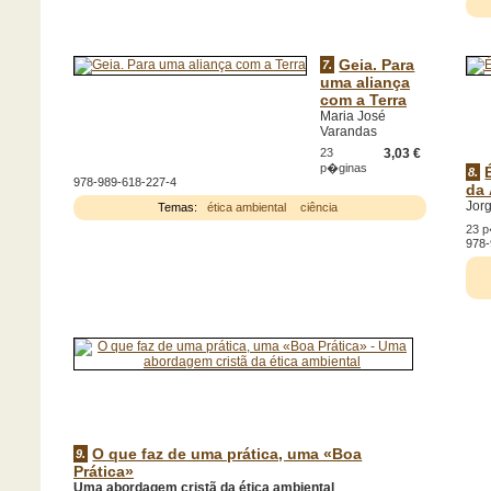
Geia. Para
7.
uma aliança
com a Terra
Maria José
Varandas
23
3,03 €
p�ginas
8.
978-989-618-227-4
da
Jor
Temas:
ética ambiental
ciência
23 
978-
O que faz de uma prática, uma «Boa
9.
Prática»
Uma abordagem cristã da ética ambiental