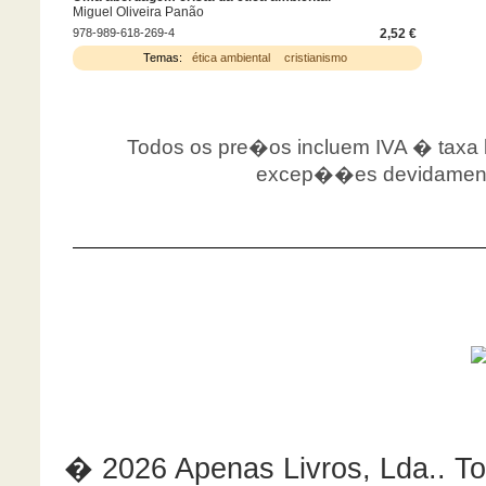
Miguel Oliveira Panão
978-989-618-269-4
2,52 €
Temas:
ética ambiental
cristianismo
Todos os pre�os incluem IVA � taxa le
excep��es devidamente
� 2026 Apenas Livros, Lda.. Tod