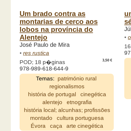
Um brado contra as
u
montarias de cerco aos
sé
lobos na província do
Jú
Alentejo
•
o
José Paulo de Mira
16
97
•
res rustica
3,50 €
POD; 18 p�ginas
978-989-618-644-9
Temas:
património rural
regionalismos
história de portugal
cinegética
alentejo
etnografia
história local; alcunhas; profissões
montado
cultura portuguesa
Évora
caça
arte cinegética