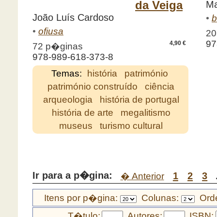
da Veiga
Ma
João Luís Cardoso
•
b
•
ofiusa
20
97
4,90 €
72 p�ginas
978-989-618-373-8
Temas:
história
património
património construído
ciência
arqueologia
história de portugal
história de arte
megalitismo
museus
turismo cultural
Ir para a p�gina:
1
2
3
� Anterior
Itens por p�gina:
Colunas:
Orde
T�tulo:
Autores:
ISBN: