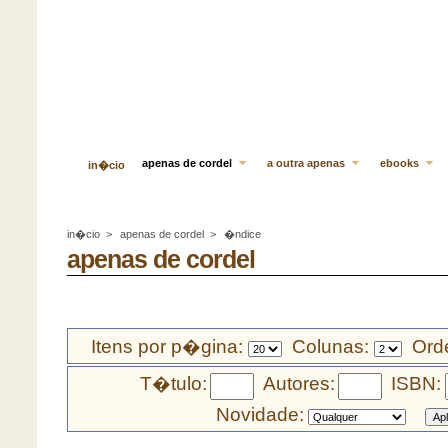
apenas de cordel
a outra apenas
ebooks
in�cio
in�cio
>
apenas de cordel
>
�ndice
apenas de cordel
Itens por p�gina:
Colunas:
Orde
T�tulo:
Autores:
ISBN:
Novidade: