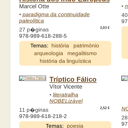
Marcel Otte
•
n
•
paradigma da continuidade
40
paleolítica
97
3,03 €
27 p�ginas
978-989-618-288-5
Temas:
história
património
arqueologia
megalitismo
história da linguística
Tríptico Fálico
Vítor Vicente
•
literatralha
NOBELizável
NO
2,52 €
11 p�ginas
978-989-618-218-2
28
97
Temas:
poesia