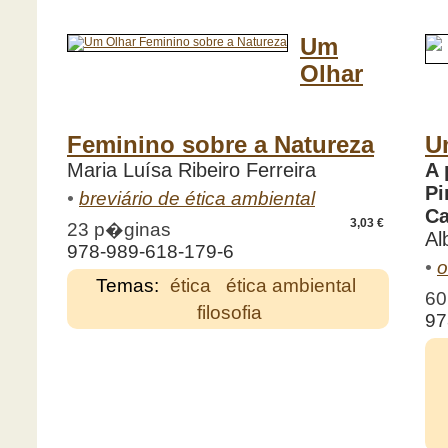
Um
Olhar
Feminino sobre a Natureza
U
Maria Luísa Ribeiro Ferreira
A 
Pi
•
breviário de ética ambiental
Ca
3,03 €
23 p�ginas
Al
978-989-618-179-6
•
o
Temas:
ética
ética ambiental
60
filosofia
97