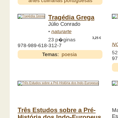
artes culinárias portuguesas
Tragédia Grega
Júlio Conrado
•
naturarte
3,25 €
23 p�ginas
NO
978-989-618-312-7
52
Temas:
poesia
97
Três Estudos sobre a Pré-
Ma
Es
História dos Indo-Europeus