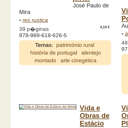
José Paulo de
V
Mira
P
•
res rustica
Au
4,10 €
39 p�ginas
•
à
978-989-618-626-5
48
Temas:
património rural
97
história de portugal
alentejo
montado
arte cinegética
Vida e
V
Obras de
O
Estácio
P