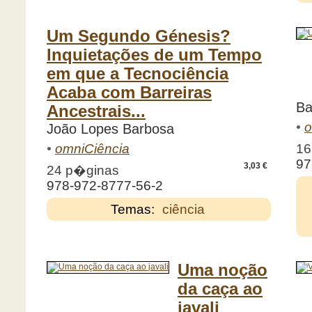
Um Segundo Génesis?
Inquietações de um Tempo
em que a Tecnociência
Acaba com Barreiras
Ba
Ancestrais...
•
o
João Lopes Barbosa
16
•
omniCiência
97
3,03 €
24 p�ginas
978-972-8777-56-2
Temas:
ciência
Uma noção
da caça ao
javali