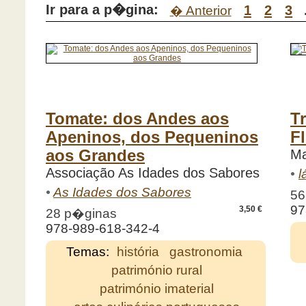
Ir para a p�gina:
1
2
3
� Anterior
Tomate: dos Andes aos
T
Apeninos, dos Pequeninos
F
aos Grandes
Ma
Associação As Idades dos Sabores
•
l
•
As Idades dos Sabores
56
97
3,50 €
28 p�ginas
978-989-618-342-4
Temas:
história
gastronomia
património rural
património imaterial