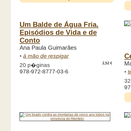
Um Balde de Água Fria.
Episódios de Vida e de
Conto
Ana Paula Guimarães
C
•
à mão de respigar
Ma
2,52 €
20 p�ginas
978-972-8777-03-6
•
t
32
97