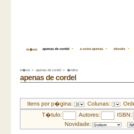
apenas de cordel
a outra apenas
ebooks
in�cio
in�cio
>
apenas de cordel
>
�ndice
apenas de cordel
Itens por p�gina:
Colunas:
Orde
T�tulo:
Autores:
ISBN:
Novidade: