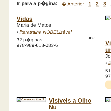
Ir para a p�gina:
1
2
3
� Anterior
Vidas
Maria de Matos
•
literatralha NOBELizável
3,03 €
32 p�ginas
V
978-989-618-083-6
u
Jo
•
l
51
97
Visíveis a Olho
Nu