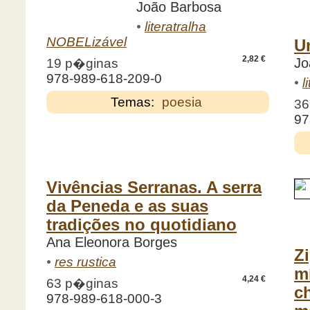
João Barbosa
•
literatralha
NOBELizável
U
2,82 €
Jo
19 p�ginas
978-989-618-209-0
•
l
Temas:
poesia
36
97
Vivências Serranas. A serra
da Peneda e as suas
tradições no quotidiano
Ana Eleonora Borges
Z
•
res rustica
m
4,24 €
63 p�ginas
c
978-989-618-000-3