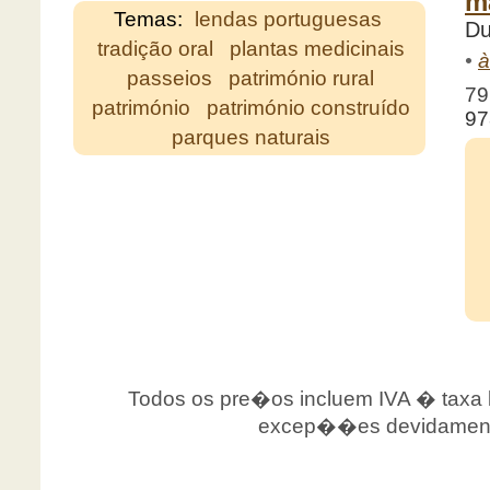
m
Temas:
lendas portuguesas
Du
tradição oral
plantas medicinais
•
à
passeios
património rural
79
património
património construído
97
parques naturais
Todos os pre�os incluem IVA � taxa le
excep��es devidamente