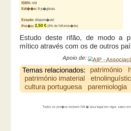
ISBN:
n/d
Edi��o:
8 p�ginas
Estado:
dispon�vel
2,50 €
Pre�o:
(6% de IVA inclu�do)
Estudo deste rifão, de modo a p
mítico através com os de outros pa
Apoio de:
Temas relacionados:
património
h
património imaterial
etnolinguísti
cultura portuguesa
paremiologia
Todos os pre�os incluem IVA � taxa legal em vigor, salvo 