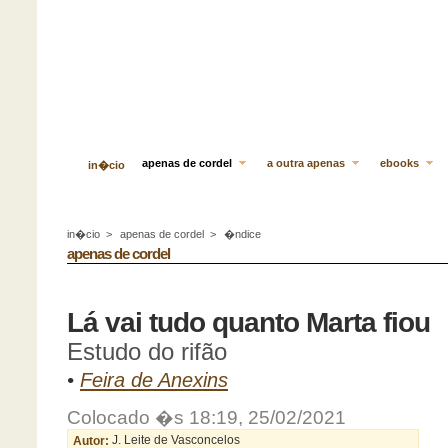
apenas de cordel
a outra apenas
ebooks
in�cio
in�cio
>
apenas de cordel
>
�ndice
apenas de cordel
Lá vai tudo quanto Marta fiou
Estudo do rifão
•
Feira de Anexins
Colocado �s 18:19, 25/02/2021
Autor:
J. Leite de Vasconcelos