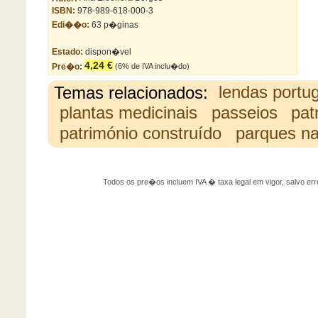
ISBN:
978-989-618-000-3
Edi��o:
63 p�ginas
Estado:
dispon�vel
4,24 €
Pre�o:
(6% de IVA inclu�do)
Temas relacionados:
lendas portu
plantas medicinais
passeios
pat
património construído
parques na
Todos os pre�os incluem IVA � taxa legal em vigor, salvo 