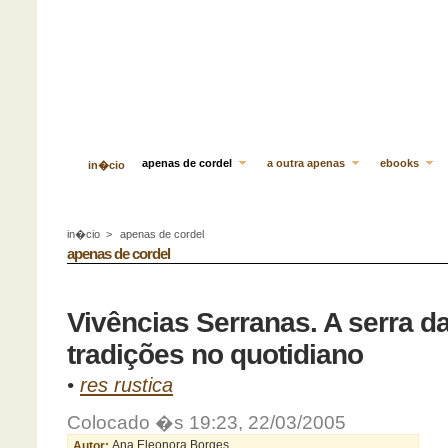
apenas de cordel
a outra apenas
ebooks
in�cio
in�cio
>
apenas de cordel
apenas de cordel
Vivências Serranas. A serra d
tradições no quotidiano
•
res rustica
Colocado �s 19:23, 22/03/2005
Autor:
Ana Eleonora Borges