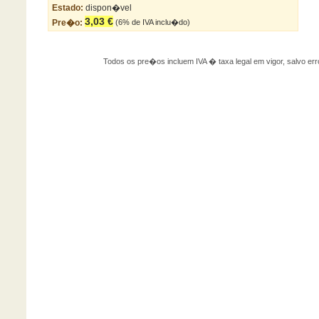
Estado:
dispon�vel
3,03 €
Pre�o:
(6% de IVA inclu�do)
Todos os pre�os incluem IVA � taxa legal em vigor, salvo 