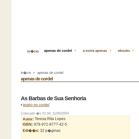
apenas de cordel
a outra apenas
ebooks
in�cio
in�cio
>
apenas de cordel
apenas de cordel
As Barbas de Sua Senhoria
•
teatro no cordel
Colocado �s 01:04, 11/05/2004
Autor:
Teresa Rita Lopes
ISBN:
978-972-8777-42-5
Edi��o:
32 p�ginas