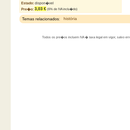
Estado:
dispon�vel
3,03 €
Pre�o:
(6% de IVA inclu�do)
Temas relacionados:
história
Todos os pre�os incluem IVA � taxa legal em vigor, salvo 