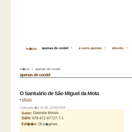
apenas de cordel
a outra apenas
ebooks
in�cio
in�cio
>
apenas de cordel
apenas de cordel
O Santuário de São Miguel da Mota
•
ofiusa
Colocado �s 01:06, 11/05/2004
Autor:
Gabriela Morais
ISBN:
978-972-97727-7-1
Edi��o:
28 p�ginas