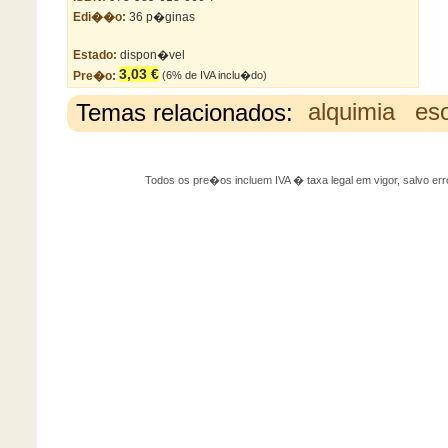
Edi��o:
36 p�ginas
Estado:
dispon�vel
3,03 €
Pre�o:
(6% de IVA inclu�do)
Temas relacionados:
alquimia
es
Todos os pre�os incluem IVA � taxa legal em vigor, salvo 