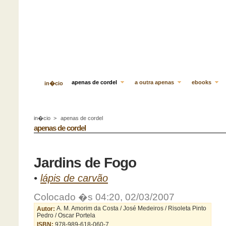
apenas de cordel
a outra apenas
ebooks
in�cio
in�cio
>
apenas de cordel
apenas de cordel
Jardins de Fogo
•
lápis de carvão
Colocado �s 04:20, 02/03/2007
Autor:
A. M. Amorim da Costa / José Medeiros / Risoleta Pinto
Pedro / Oscar Portela
ISBN:
978-989-618-060-7