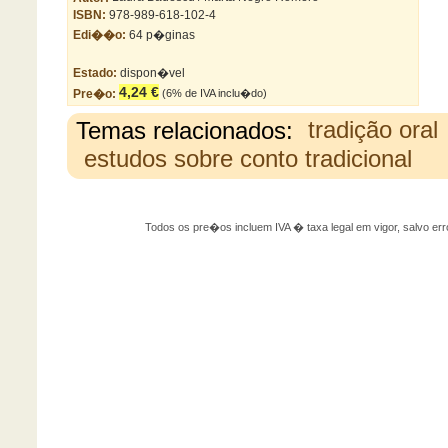
ISBN:
978-989-618-102-4
Edi��o:
64 p�ginas
Estado:
dispon�vel
4,24 €
Pre�o:
(6% de IVA inclu�do)
Temas relacionados:
tradição oral
estudos sobre conto tradicional
Todos os pre�os incluem IVA � taxa legal em vigor, salvo 