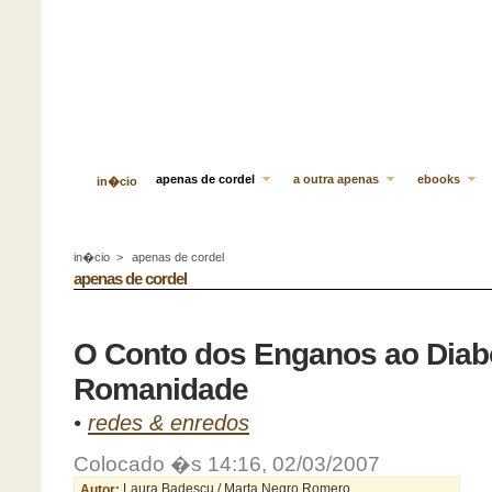
apenas de cordel
a outra apenas
ebooks
in�cio
in�cio
>
apenas de cordel
apenas de cordel
O Conto dos Enganos ao Diabo
Romanidade
•
redes & enredos
Colocado �s 14:16, 02/03/2007
Autor:
Laura Badescu / Marta Negro Romero