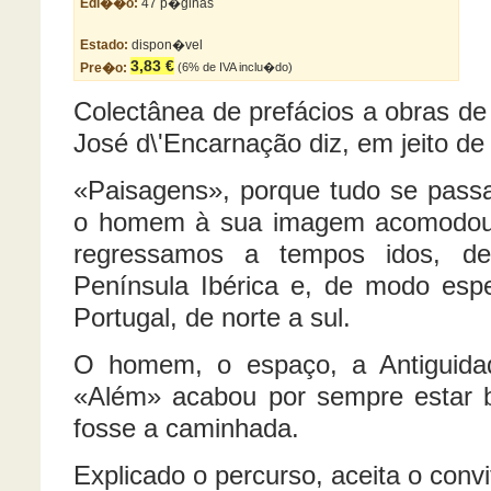
Edi��o:
47 p�ginas
Estado:
dispon�vel
3,83 €
Pre�o:
(6% de IVA inclu�do)
Colectânea de prefácios a obras de 
José d\'Encarnação diz, em
jeito de
«Paisagens», porque tudo se pass
o homem à sua imagem acomodou.
regressamos a tempos idos, d
Península Ibérica e, de modo espec
Portugal, de norte a sul.
O homem, o espaço, a Antiguida
«Além» acabou por sempre estar 
fosse a caminhada.
Explicado o percurso, aceita o con