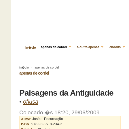
apenas de cordel
a outra apenas
ebooks
in�cio
in�cio
>
apenas de cordel
apenas de cordel
Paisagens da Antiguidade
•
ofiusa
Colocado �s 18:20, 29/06/2009
Autor:
José d' Encarnação
ISBN:
978-989-618-234-2