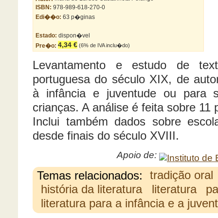
ISBN:
978-989-618-270-0
Edi��o:
63 p�ginas
Estado:
dispon�vel
4,34 €
Pre�o:
(6% de IVA inclu�do)
Levantamento e estudo de text
portuguesa do século XIX, de auto
à infância e juventude ou para 
crianças. A análise é feita sobre 11 
Inclui também dados sobre escolar
desde finais do século XVIII.
Apoio de:
Temas relacionados:
tradição oral
história da literatura
literatura
pa
literatura para a infância e a juven