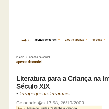
apenas de cordel
a outra apenas
ebooks
in�cio
in�cio
>
apenas de cordel
apenas de cordel
Literatura para a Criança na 
Século XIX
•
letrapequena-letramaior
Colocado �s 13:58, 26/10/2009
Autor:
Maria de Lurdes Castanheta Pelarigo