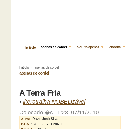
apenas de cordel
a outra apenas
ebooks
in�cio
in�cio
>
apenas de cordel
apenas de cordel
A Terra Fria
•
literatralha NOBELizável
Colocado �s 11:28, 07/11/2010
Autor:
David José Silva
ISBN:
978-989-618-286-1