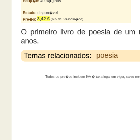
Edi��o:
40 p�ginas
Estado:
dispon�vel
3,42 €
Pre�o:
(6% de IVA inclu�do)
O primeiro livro de poesia de um
anos.
Temas relacionados:
poesia
Todos os pre�os incluem IVA � taxa legal em vigor, salvo 