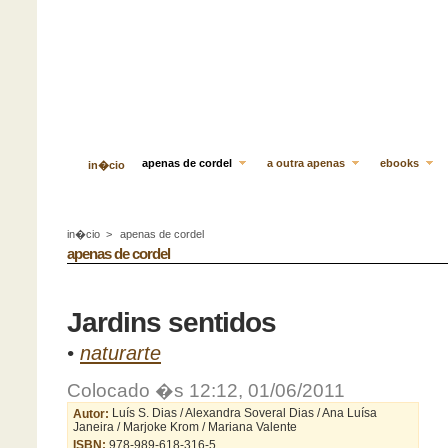
apenas de cordel
a outra apenas
ebooks
in�cio
in�cio
>
apenas de cordel
apenas de cordel
Jardins sentidos
•
naturarte
Colocado �s 12:12, 01/06/2011
Autor:
Luís S. Dias / Alexandra Soveral Dias / Ana Luísa
Janeira / Marjoke Krom / Mariana Valente
ISBN:
978-989-618-316-5