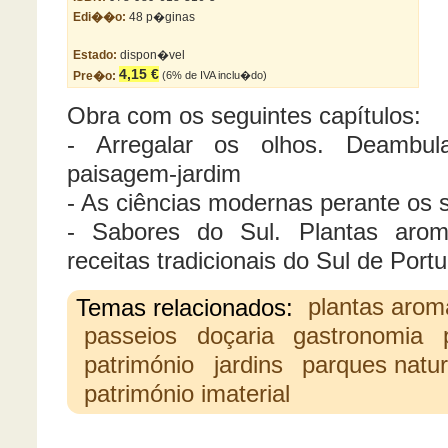
Edi��o:
48 p�ginas
Estado:
dispon�vel
4,15 €
Pre�o:
(6% de IVA inclu�do)
Obra com os seguintes capítulos:
- Arregalar os olhos. Deambul
paisagem-jardim
- As ciências modernas perante os 
- Sabores do Sul. Plantas arom
receitas tradicionais do Sul de Portu
Temas relacionados:
plantas arom
passeios
doçaria
gastronomia
património
jardins
parques natur
património imaterial