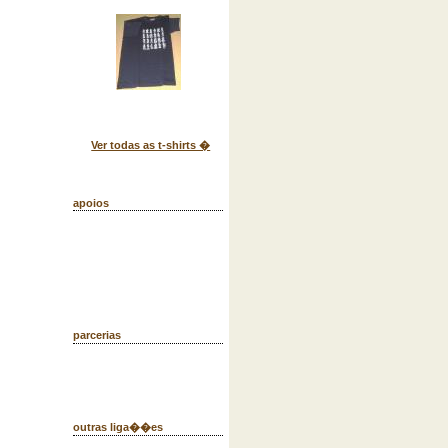
Ver todas as t-shirts �
apoios
parcerias
outras liga��es