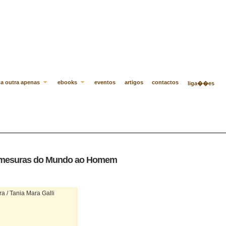
a outra apenas
ebooks
eventos
artigos
contactos
liga��es
smesuras do Mundo ao Homem
ra / Tania Mara Galli