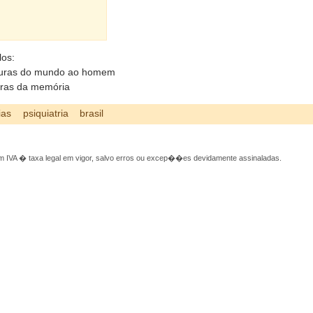
)
los:
suras do mundo ao homem
uras da memória
ias
psiquiatria
brasil
 IVA � taxa legal em vigor, salvo erros ou excep��es devidamente assinaladas.