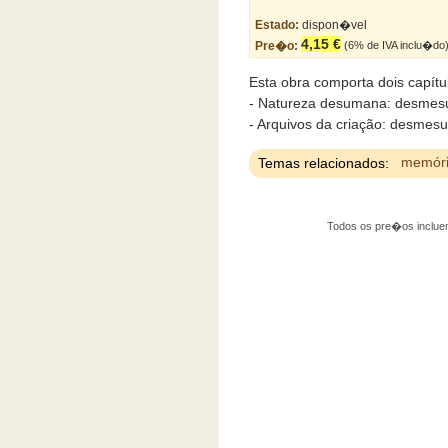
Estado:
dispon�vel
4,15 €
Pre�o:
(6% de IVA inclu�do
Esta obra comporta dois capítu
- Natureza desumana: desme
- Arquivos da criação: desmes
Temas relacionados:
memór
Todos os pre�os incluem