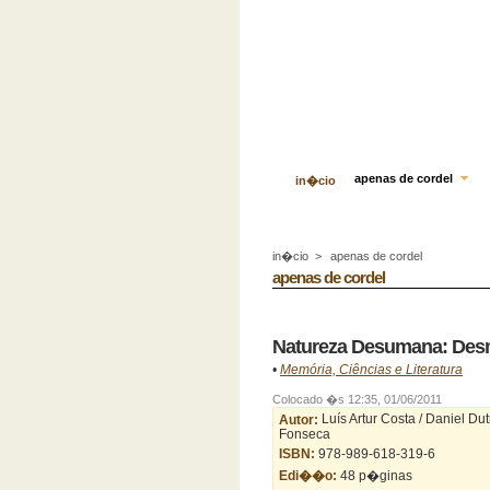
apenas de cordel
in�cio
in�cio
>
apenas de cordel
apenas de cordel
Natureza Desumana: De
•
Memória, Ciências e Literatura
Colocado �s 12:35, 01/06/2011
Autor:
Luís Artur Costa / Daniel Dut
Fonseca
ISBN:
978-989-618-319-6
Edi��o:
48 p�ginas