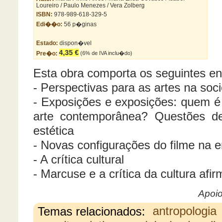
Loureiro / Paulo Menezes / Vera Zolberg
ISBN:
978-989-618-329-5
Edi��o:
56 p�ginas
Estado:
dispon�vel
4,35 €
Pre�o:
(6% de IVA inclu�do)
Esta obra comporta os seguintes en
- Perspectivas para as artes na soc
- Exposições e exposições: quem é 
arte contemporânea? Questões de
estética
- Novas configurações do filme na er
- A crítica cultural
- Marcuse e a crítica da cultura afir
Apoio
Temas relacionados:
antropologia