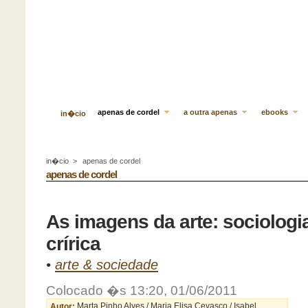
apenas de cordel
a outra apenas
ebooks
in�cio
in�cio
>
apenas de cordel
apenas de cordel
As imagens da arte: sociologia
crírica
•
arte & sociedade
Colocado �s 13:20, 01/06/2011
Autor:
Marta Pinho Alves / Maria Elisa Cevasco / Isabel