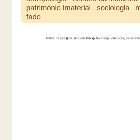
património imaterial
sociologia
m
fado
Todos os pre�os incluem IVA � taxa legal em vigor, salvo 