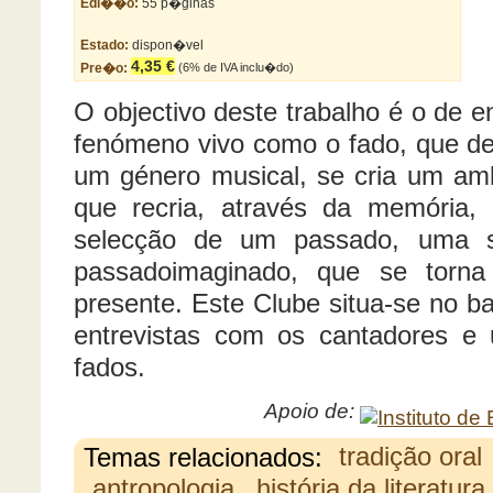
Edi��o:
55 p�ginas
Estado:
dispon�vel
4,35 €
Pre�o:
(6% de IVA inclu�do)
O objectivo deste trabalho é o de 
fenómeno vivo como o fado, que de
um género musical, se cria um amb
que recria, através da memória, 
selecção de um passado, uma s
passadoimaginado, que se torn
presente. Este Clube situa-se no ba
entrevistas com os cantadores e 
fados.
Apoio de:
Temas relacionados:
tradição oral
antropologia
história da literatura