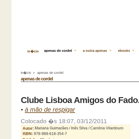
apenas de cordel
a outra apenas
ebooks
in�cio
in�cio
>
apenas de cordel
apenas de cordel
Clube Lisboa Amigos do Fado.
•
à mão de respigar
Colocado �s 18:07, 03/12/2011
Autor:
Mariana Guimarães / Inês Silva / Carolina Vilardouro
ISBN:
978-989-618-354-7