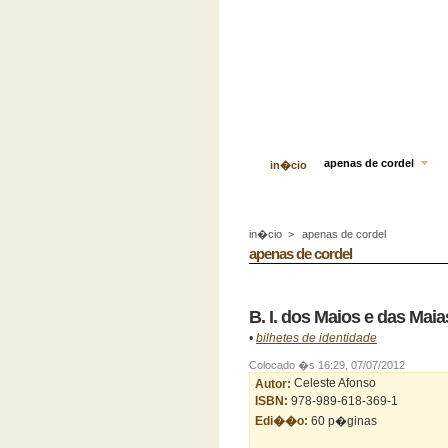
apenas de cordel
in�cio
in�cio
>
apenas de cordel
apenas de cordel
B. I. dos Maios e das Maia
•
bilhetes de identidade
Colocado �s 16:29, 07/07/2012
Autor:
Celeste Afonso
ISBN:
978-989-618-369-1
Edi��o:
60 p�ginas