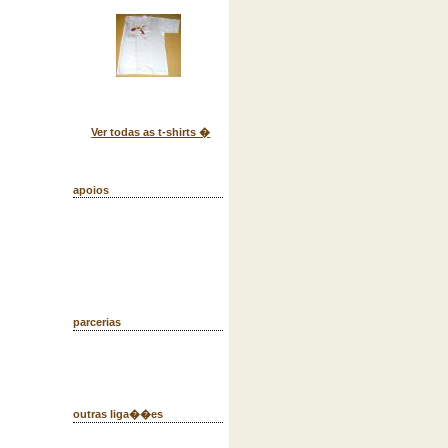
Ver todas as t-shirts �
apoios
parcerias
outras liga��es