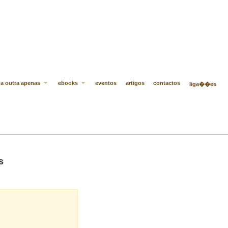
a outra apenas
ebooks
eventos
artigos
contactos
liga��es
s