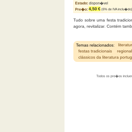
Estado:
dispon�vel
4,50 €
Pre�o:
(6% de IVA inclu�do
Tudo sobre uma festa tradicio
agora, revitalizar. Contém tam
Temas relacionados:
literatu
festas tradicionais
regiona
clássicos da literatura portu
Todos os pre�os incluem