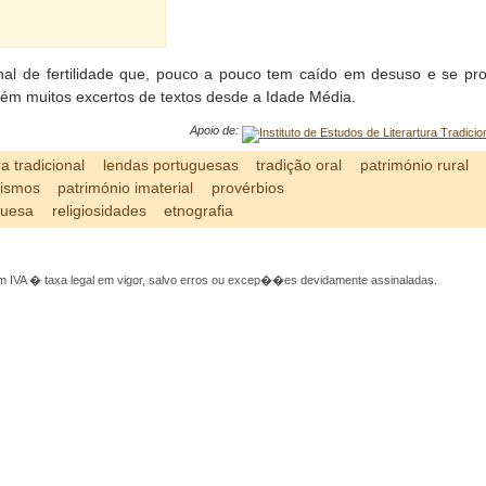
)
nal de fertilidade que, pouco a pouco tem caído em desuso e se pro
bém muitos excertos de textos desde a Idade Média.
Apoio de:
ra tradicional
lendas portuguesas
tradição oral
património rural
lismos
património imaterial
provérbios
guesa
religiosidades
etnografia
 IVA � taxa legal em vigor, salvo erros ou excep��es devidamente assinaladas.