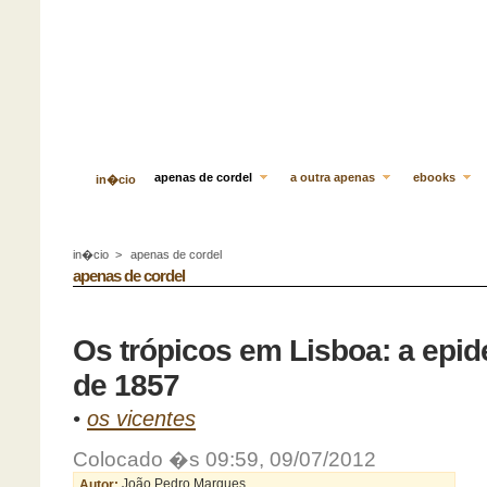
apenas de cordel
a outra apenas
ebooks
in�cio
in�cio
>
apenas de cordel
apenas de cordel
Os trópicos em Lisboa: a epid
de 1857
•
os vicentes
Colocado �s 09:59, 09/07/2012
Autor:
João Pedro Marques