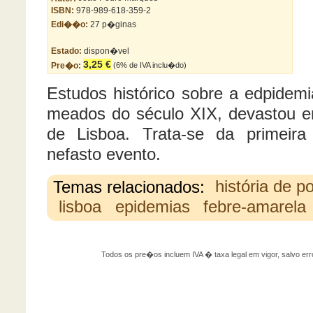
ISBN:
978-989-618-359-2
Edi��o:
27 p�ginas
Estado:
dispon�vel
3,25 €
Pre�o:
(6% de IVA inclu�do)
Estudos histórico sobre a edpidem
meados do século XIX, devastou em
de Lisboa. Trata-se da primeira 
nefasto evento.
Temas relacionados:
história de p
lisboa
epidemias
febre-amarela
Todos os pre�os incluem IVA � taxa legal em vigor, salvo 