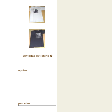
Ver todas as t-shirts �
apoios
parcerias