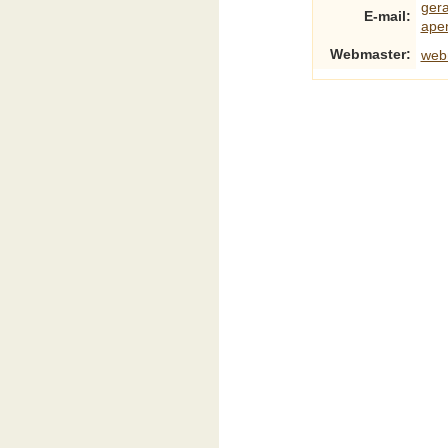
ger
E-mail:
ape
Webmaster:
web