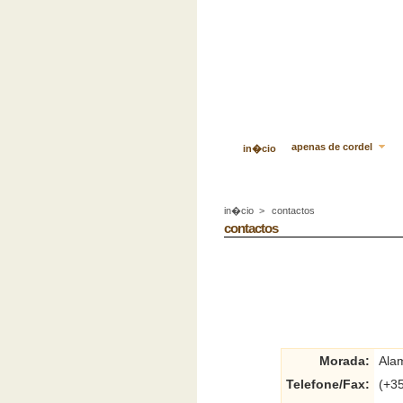
apenas de cordel
in�cio
in�cio
>
contactos
contactos
Morada:
Alam
Telefone/Fax:
(+35