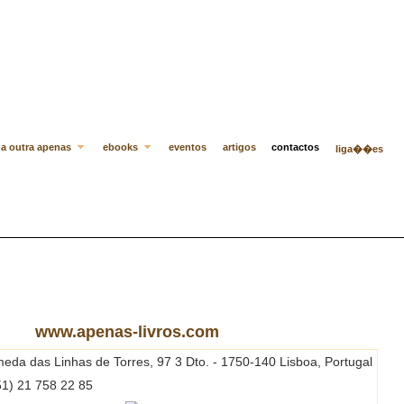
a outra apenas
ebooks
eventos
artigos
contactos
liga��es
www.apenas-livros.com
eda das Linhas de Torres, 97 3 Dto. - 1750-140 Lisboa, Portugal
1) 21 758 22 85