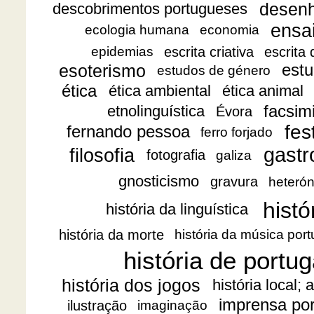
desen
descobrimentos portugueses
ensa
ecologia humana
economia
escrita criativa
escrita
epidemias
esoterismo
estu
estudos de género
ética
ética ambiental
ética animal
facsimi
etnolinguística
Évora
fes
fernando pessoa
ferro forjado
gast
filosofia
fotografia
galiza
gnosticismo
gravura
heteró
histó
história da linguística
história da morte
história da música por
história de portug
história dos jogos
história local;
imprensa po
ilustração
imaginação