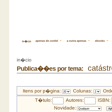
apenas de cordel
a outra apenas
ebooks
in�cio
in�cio
catástr
Publica��es por tema:
Itens por p�gina:
Colunas:
Orde
T�tulo:
Autores:
ISBN:
Novidade: