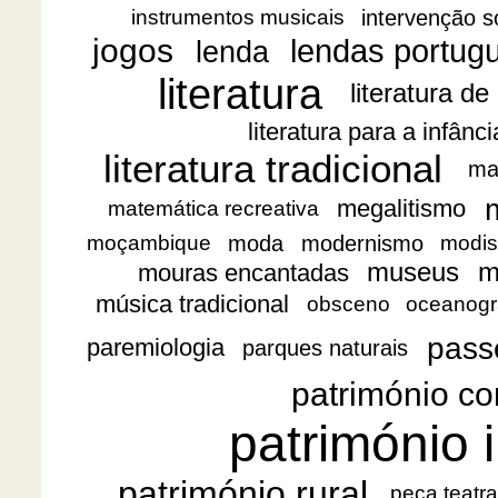
intervenção s
instrumentos musicais
jogos
lendas portug
lenda
literatura
literatura de
literatura para a infânc
literatura tradicional
ma
megalitismo
matemática recreativa
moda
modernismo
moçambique
modis
museus
m
mouras encantadas
música tradicional
obsceno
oceanogr
pass
paremiologia
parques naturais
património co
património i
património rural
peça teatra