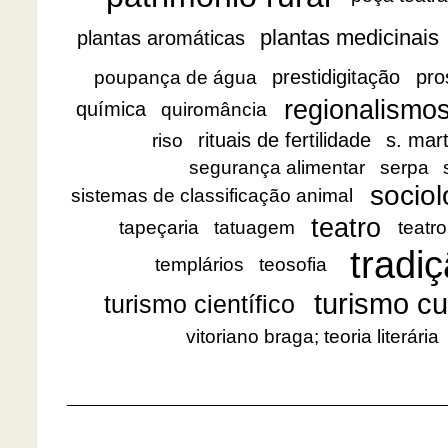
plantas medicinais
plantas aromáticas
prestidigitação
pro
poupança de água
regionalismo
química
quiromância
rituais de fertilidade
s. mar
riso
segurança alimentar
serpa
sociol
sistemas de classificação animal
teatro
tapeçaria
tatuagem
teatro
tradiç
templários
teosofia
turismo cu
turismo científico
vitoriano braga; teoria literária