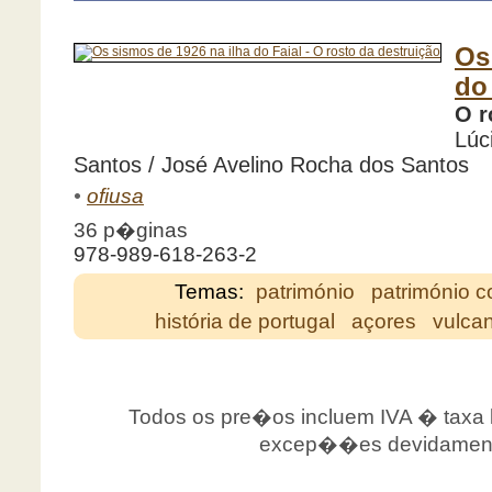
Os
do
O r
Lúc
Santos / José Avelino Rocha dos Santos
•
ofiusa
36 p�ginas
978-989-618-263-2
Temas:
património
património c
história de portugal
açores
vulca
Todos os pre�os incluem IVA � taxa le
excep��es devidamente