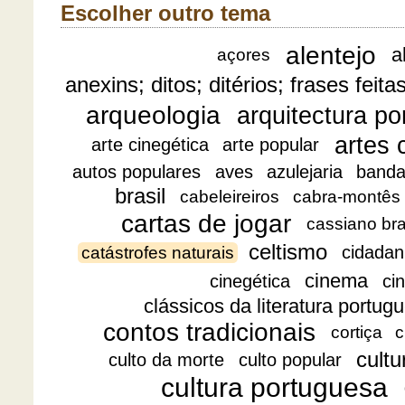
Escolher outro tema
alentejo
a
açores
anexins; ditos; ditérios; frases feita
arqueologia
arquitectura p
artes 
arte cinegética
arte popular
autos populares
aves
azulejaria
banda
brasil
cabeleireiros
cabra-montês
cartas de jogar
cassiano br
celtismo
cidadan
catástrofes naturais
cinema
cinegética
ci
clássicos da literatura portug
contos tradicionais
cortiça
c
cultu
culto da morte
culto popular
cultura portuguesa