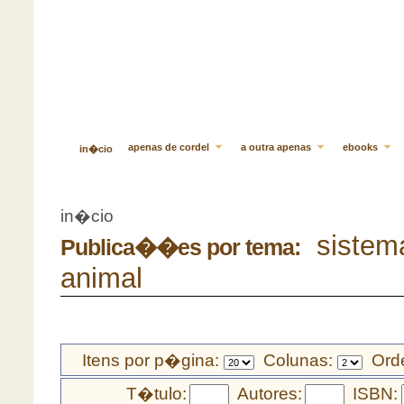
apenas de cordel
a outra apenas
ebooks
in�cio
in�cio
sistema
Publica��es por tema:
animal
Itens por p�gina:
Colunas:
Orde
T�tulo:
Autores:
ISBN: