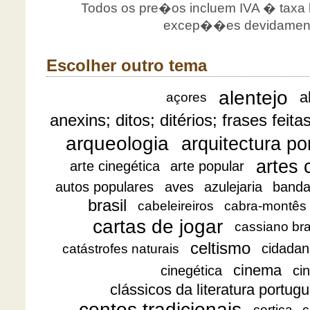
Todos os pre�os incluem IVA � taxa le
excep��es devidamente
Escolher outro tema
alentejo
a
açores
anexins; ditos; ditérios; frases feita
arqueologia
arquitectura p
artes 
arte cinegética
arte popular
autos populares
aves
azulejaria
banda
brasil
cabeleireiros
cabra-montês
cartas de jogar
cassiano br
celtismo
cidadan
catástrofes naturais
cinema
cinegética
ci
clássicos da literatura portug
contos tradicionais
cortiça
c