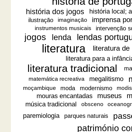
história de portug
história dos jogos
história local;
imprensa po
ilustração
imaginação
intervenção s
instrumentos musicais
jogos
lendas portug
lenda
literatura
literatura de
literatura para a infânc
literatura tradicional
ma
megalitismo
matemática recreativa
moda
modernismo
moçambique
modis
museus
m
mouras encantadas
música tradicional
obsceno
oceanogr
pass
paremiologia
parques naturais
património co