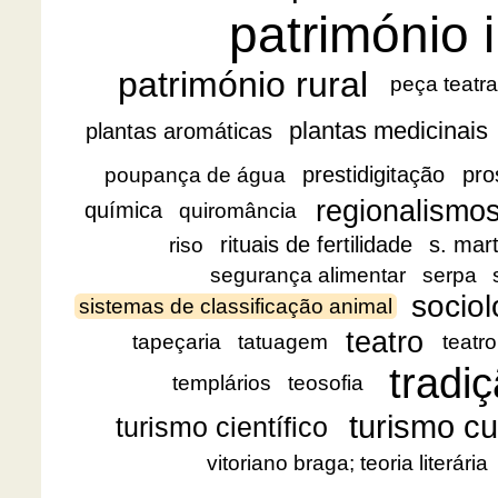
património i
património rural
peça teatra
plantas medicinais
plantas aromáticas
prestidigitação
pro
poupança de água
regionalismo
química
quiromância
rituais de fertilidade
s. mar
riso
segurança alimentar
serpa
sociol
sistemas de classificação animal
teatro
tapeçaria
tatuagem
teatro
tradiç
templários
teosofia
turismo cu
turismo científico
vitoriano braga; teoria literária