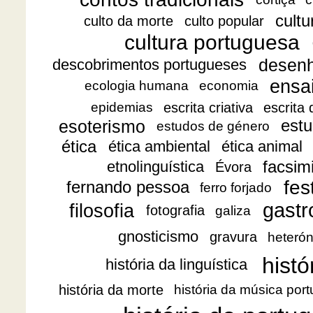
cultu
culto da morte
culto popular
cultura portuguesa
desen
descobrimentos portugueses
ensa
ecologia humana
economia
escrita criativa
escrita
epidemias
esoterismo
estu
estudos de género
ética
ética ambiental
ética animal
facsimi
etnolinguística
Évora
fes
fernando pessoa
ferro forjado
gast
filosofia
fotografia
galiza
gnosticismo
gravura
heteró
histó
história da linguística
história da morte
história da música por