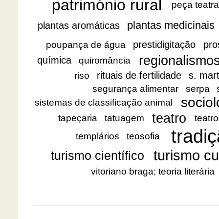
património rural
peça teatra
plantas medicinais
plantas aromáticas
prestidigitação
pro
poupança de água
regionalismo
química
quiromância
rituais de fertilidade
s. mar
riso
segurança alimentar
serpa
sociol
sistemas de classificação animal
teatro
tapeçaria
tatuagem
teatro
tradiç
templários
teosofia
turismo cu
turismo científico
vitoriano braga; teoria literária