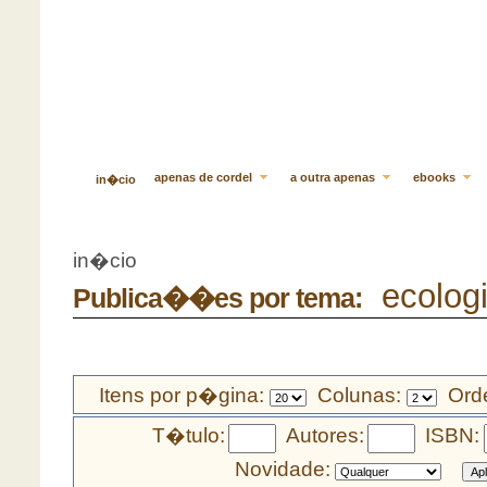
apenas de cordel
a outra apenas
ebooks
in�cio
in�cio
ecolog
Publica��es por tema:
Itens por p�gina:
Colunas:
Orde
T�tulo:
Autores:
ISBN:
Novidade: