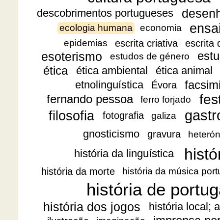
desen
descobrimentos portugueses
ensa
ecologia humana
economia
escrita criativa
escrita
epidemias
esoterismo
estu
estudos de género
ética
ética ambiental
ética animal
facsimi
etnolinguística
Évora
fes
fernando pessoa
ferro forjado
gast
filosofia
fotografia
galiza
gnosticismo
gravura
heteró
histó
história da linguística
história da morte
história da música por
história de portug
história dos jogos
história local;