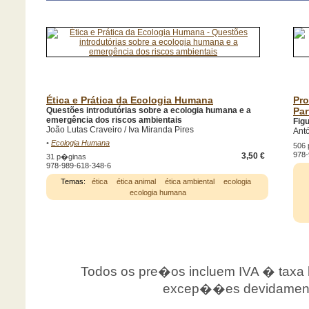
Ética e Prática da Ecologia Humana
Pro
Questões introdutórias sobre a ecologia humana e a
Par
emergência dos riscos ambientais
Fig
João Lutas Craveiro / Iva Miranda Pires
Ant
•
Ecologia Humana
506
978-
3,50 €
31 p�ginas
978-989-618-348-6
Temas:
ética
ética animal
ética ambiental
ecologia
ecologia humana
Todos os pre�os incluem IVA � taxa le
excep��es devidamente