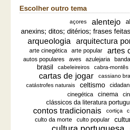
Escolher outro tema
alentejo
a
açores
anexins; ditos; ditérios; frases feita
arqueologia
arquitectura p
artes 
arte cinegética
arte popular
autos populares
aves
azulejaria
banda
brasil
cabeleireiros
cabra-montês
cartas de jogar
cassiano br
celtismo
cidadan
catástrofes naturais
cinema
cinegética
ci
clássicos da literatura portug
contos tradicionais
cortiça
c
cultu
culto da morte
culto popular
cultura portuguesa