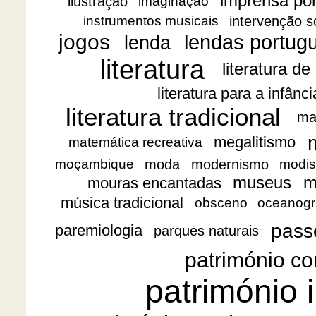
imprensa po
ilustração
imaginação
intervenção s
instrumentos musicais
jogos
lendas portug
lenda
literatura
literatura de
literatura para a infânc
literatura tradicional
ma
megalitismo
matemática recreativa
moda
modernismo
moçambique
modis
museus
m
mouras encantadas
música tradicional
obsceno
oceanogr
pass
paremiologia
parques naturais
património co
património i