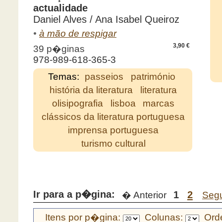
actualidade
Daniel Alves / Ana Isabel Queiroz
•
à mão de respigar
3,90 €
39 p�ginas
978-989-618-365-3
Temas:
passeios
património
história da literatura
literatura
olisipografia
lisboa
marcas
clássicos da literatura portuguesa
imprensa portuguesa
turismo cultural
Ir para a p�gina:
1
2
� Anterior
Seg
Itens por p�gina:
Colunas:
Orde