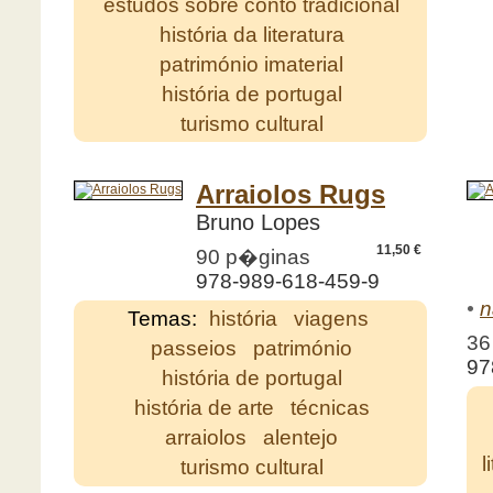
estudos sobre conto tradicional
história da literatura
património imaterial
história de portugal
turismo cultural
Arraiolos Rugs
Bruno Lopes
11,50 €
90 p�ginas
978-989-618-459-9
•
n
Temas:
história
viagens
36
passeios
património
97
história de portugal
história de arte
técnicas
arraiolos
alentejo
l
turismo cultural