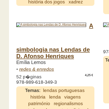
história dos jogos
xadrez
A
simbologia nas Lendas de
97
D. Afonso Henriques
T
Emília Lemos
•
redes & enredos
4,25 €
52 p�ginas
978-989-618-349-3
Temas:
lendas portuguesas
história
lenda
viagens
património
regionalismos