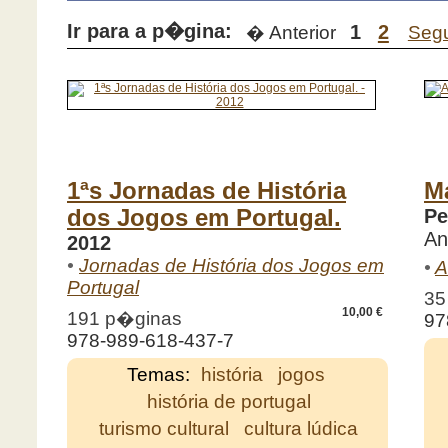
Ir para a p�gina:
1
2
� Anterior
Seg
1ªs Jornadas de História
M
dos Jogos em Portugal.
Pe
An
2012
•
Jornadas de História dos Jogos em
•
A
Portugal
35
10,00 €
191 p�ginas
97
978-989-618-437-7
Temas:
história
jogos
história de portugal
turismo cultural
cultura lúdica