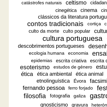
celtismo
cidadan
catástrofes naturais
cinema
cinegética
ci
clássicos da literatura portug
contos tradicionais
cortiça
c
cultu
culto da morte
culto popular
cultura portuguesa
desen
descobrimentos portugueses
ensa
ecologia humana
economia
escrita criativa
escrita
epidemias
esoterismo
estu
estudos de género
ética
ética ambiental
ética animal
facsimi
etnolinguística
Évora
fes
fernando pessoa
ferro forjado
gast
filosofia
fotografia
galiza
gnosticismo
gravura
heteró