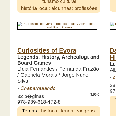
turismo cultural
história local; alcunhas; profissões
Curiosities of Evora
Da
Legends, History, Archeologt and
H
Board Games
Le
Lídia Fernandes / Fernanda Frazão
Al
/ Gabriela Morais / Jorge Nuno
•
o
Silva
28
•
Chaparraaando
97
3,90 €
32 p�ginas
978-989-618-472-8
Temas:
história
lenda
viagens