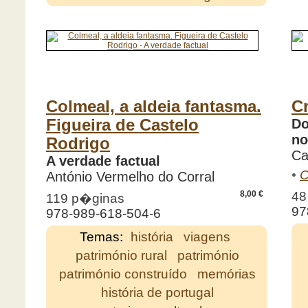
Colmeal, a aldeia fantasma.
Cr
Figueira de Castelo
Do
no
Rodrigo
Ca
A verdade factual
•
C
António Vermelho do Corral
48
8,00 €
119 p�ginas
97
978-989-618-504-6
Temas:
história
viagens
património rural
património
património construído
memórias
história de portugal