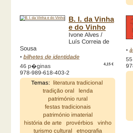
B. I. da Vinha
e do Vinho
Ivone Alves /
Luís Correia de
Sousa
•
à
•
bilhetes de identidade
55
4,15 €
97
46 p�ginas
978-989-618-403-2
Temas:
literatura tradicional
tradição oral
lenda
património rural
festas tradicionais
património imaterial
história de arte
provérbios
vinho
turismo cultural
etnografia