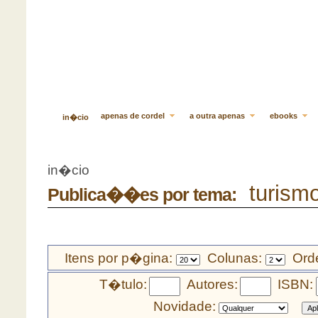
apenas de cordel
a outra apenas
ebooks
in�cio
in�cio
turismo 
Publica��es por tema:
Itens por p�gina:
Colunas:
Orde
T�tulo:
Autores:
ISBN:
Novidade: