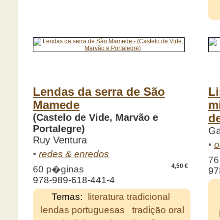
Lendas da serra de São
L
Mamede
mi
(Castelo de Vide, Marvão e
de
Portalegre)
Ga
Ruy Ventura
•
o
•
redes & enredos
76
4,50 €
60 p�ginas
97
978-989-618-441-4
Temas:
literatura tradicional
lendas portuguesas
tradição oral