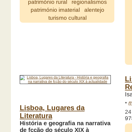
património rural
regionalismos
património imaterial
alentejo
turismo cultural
L
Re
Is
•
m
Lisboa, Lugares da
24
Literatura
97
História e geografia na narrativa
de fcção do século XIX à