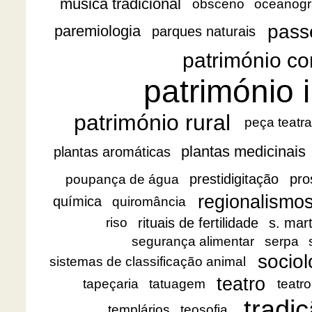
música tradicional
obsceno
oceanogr
pass
paremiologia
parques naturais
património co
património i
património rural
peça teatra
plantas medicinais
plantas aromáticas
prestidigitação
pro
poupança de água
regionalismo
química
quiromância
rituais de fertilidade
s. mar
riso
segurança alimentar
serpa
sociol
sistemas de classificação animal
teatro
tapeçaria
tatuagem
teatro
tradiç
templários
teosofia