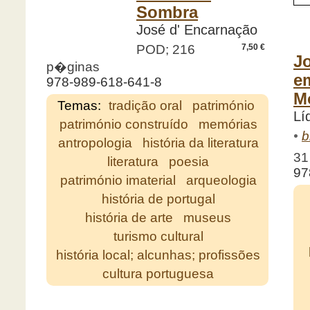
Sombra
José d' Encarnação
POD; 216
7,50 €
Jo
p�ginas
e
978-989-618-641-8
Mo
Temas:
tradição oral
património
Lí
património construído
memórias
•
b
antropologia
história da literatura
31
literatura
poesia
97
património imaterial
arqueologia
história de portugal
história de arte
museus
turismo cultural
história local; alcunhas; profissões
cultura portuguesa