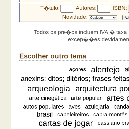
T�tulo:
Autores:
ISBN:
Novidade:
Todos os pre�os incluem IVA � taxa le
excep��es devidamente
Escolher outro tema
alentejo
a
açores
anexins; ditos; ditérios; frases feita
arqueologia
arquitectura p
artes 
arte cinegética
arte popular
autos populares
aves
azulejaria
banda
brasil
cabeleireiros
cabra-montês
cartas de jogar
cassiano br