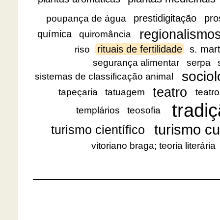
prestidigitação
pro
poupança de água
regionalismo
química
quiromância
rituais de fertilidade
s. mar
riso
segurança alimentar
serpa
sociol
sistemas de classificação animal
teatro
tapeçaria
tatuagem
teatro
tradiç
templários
teosofia
turismo cu
turismo científico
vitoriano braga; teoria literária