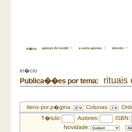
apenas de cordel
a outra apenas
ebooks
in�cio
in�cio
rituais 
Publica��es por tema:
Itens por p�gina:
Colunas:
Orde
T�tulo:
Autores:
ISBN:
Novidade: