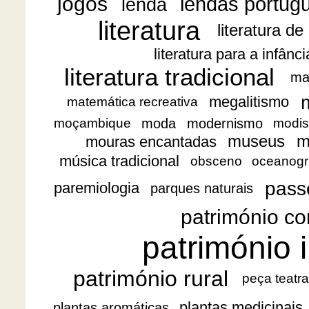
jogos
lendas portug
lenda
literatura
literatura de
literatura para a infânc
literatura tradicional
ma
megalitismo
matemática recreativa
moda
modernismo
moçambique
modis
museus
m
mouras encantadas
música tradicional
obsceno
oceanogr
pass
paremiologia
parques naturais
património co
património i
património rural
peça teatra
plantas medicinais
plantas aromáticas