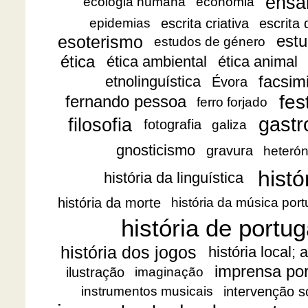
ensa
ecologia humana
economia
escrita criativa
escrita
epidemias
esoterismo
estu
estudos de género
ética
ética ambiental
ética animal
facsimi
etnolinguística
Évora
fes
fernando pessoa
ferro forjado
gast
filosofia
fotografia
galiza
gnosticismo
gravura
heteró
histó
história da linguística
história da morte
história da música por
história de portug
história dos jogos
história local;
imprensa po
ilustração
imaginação
intervenção s
instrumentos musicais