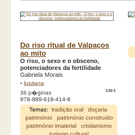
Do riso ritual de Valpaços
ao mito
O riso, o sexo e o obsceno,
potenciadores da fertilidade
Gabriela Morais
•
lusitana
3,90 €
36 p�ginas
978-989-618-414-8
Temas:
tradição oral
doçaria
património
património construído
património imaterial
cristianismo
turismo cultural