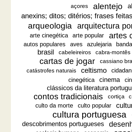
alentejo
a
açores
anexins; ditos; ditérios; frases feita
arqueologia
arquitectura p
artes 
arte cinegética
arte popular
autos populares
aves
azulejaria
banda
brasil
cabeleireiros
cabra-montês
cartas de jogar
cassiano br
celtismo
cidadan
catástrofes naturais
cinema
cinegética
ci
clássicos da literatura portug
contos tradicionais
cortiça
c
cultu
culto da morte
culto popular
cultura portuguesa
desen
descobrimentos portugueses