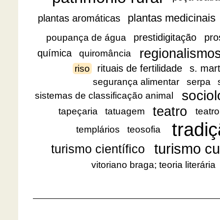
plantas medicinais
plantas aromáticas
prestidigitação
pro
poupança de água
regionalismo
química
quiromância
rituais de fertilidade
s. mar
riso
segurança alimentar
serpa
sociol
sistemas de classificação animal
teatro
tapeçaria
tatuagem
teatro
tradiç
templários
teosofia
turismo cu
turismo científico
vitoriano braga; teoria literária