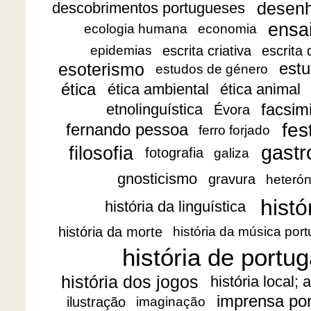
desen
descobrimentos portugueses
ensa
ecologia humana
economia
escrita criativa
escrita
epidemias
esoterismo
estu
estudos de género
ética
ética ambiental
ética animal
facsimi
etnolinguística
Évora
fes
fernando pessoa
ferro forjado
gast
filosofia
fotografia
galiza
gnosticismo
gravura
heteró
histó
história da linguística
história da morte
história da música por
história de portug
história dos jogos
história local;
imprensa po
ilustração
imaginação