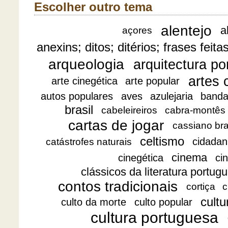
Escolher outro tema
alentejo
a
açores
anexins; ditos; ditérios; frases feita
arqueologia
arquitectura p
artes 
arte cinegética
arte popular
autos populares
aves
azulejaria
banda
brasil
cabeleireiros
cabra-montês
cartas de jogar
cassiano br
celtismo
cidadan
catástrofes naturais
cinema
cinegética
ci
clássicos da literatura portug
contos tradicionais
cortiça
c
cultu
culto da morte
culto popular
cultura portuguesa