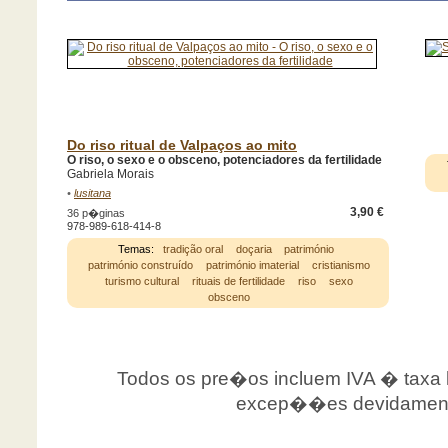
Do riso ritual de Valpaços ao mito
O riso, o sexo e o obsceno, potenciadores da fertilidade
Gabriela Morais
•
lusitana
3,90 €
36 p�ginas
978-989-618-414-8
Temas:
tradição oral
doçaria
património
património construído
património imaterial
cristianismo
turismo cultural
rituais de fertilidade
riso
sexo
obsceno
Todos os pre�os incluem IVA � taxa le
excep��es devidamente