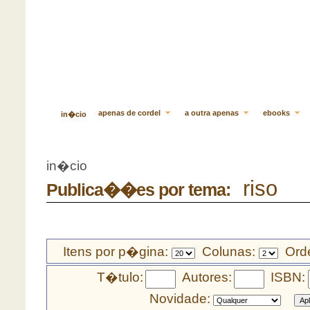
apenas de cordel
a outra apenas
ebooks
in�cio
in�cio
riso
Publica��es por tema:
Itens por p�gina:
Colunas:
Orde
T�tulo:
Autores:
ISBN:
Novidade: