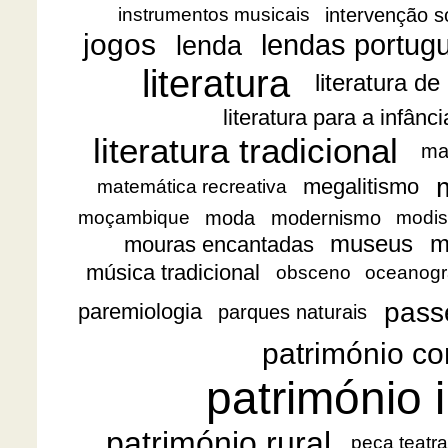
intervenção s
instrumentos musicais
jogos
lendas portug
lenda
literatura
literatura de
literatura para a infânc
literatura tradicional
ma
megalitismo
matemática recreativa
moda
modernismo
moçambique
modis
museus
m
mouras encantadas
música tradicional
obsceno
oceanogr
pass
paremiologia
parques naturais
património co
património i
património rural
peça teatra