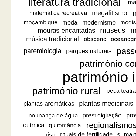
literatura tradicional
ma
megalitismo
matemática recreativa
moda
modernismo
moçambique
modis
museus
m
mouras encantadas
música tradicional
obsceno
oceanogr
pass
paremiologia
parques naturais
património co
património i
património rural
peça teatra
plantas medicinais
plantas aromáticas
prestidigitação
pro
poupança de água
regionalismo
química
quiromância
rituais de fertilidade
s. mar
riso