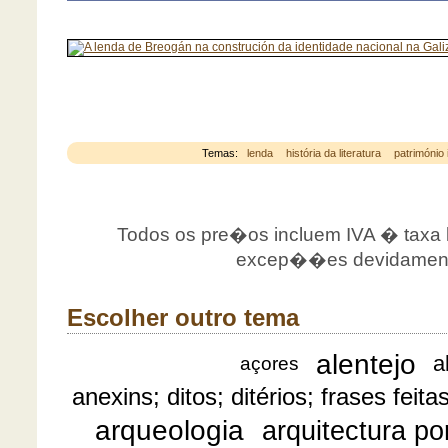
Temas:
lenda
história da literatura
património 
Todos os pre�os incluem IVA � taxa le
excep��es devidamente
Escolher outro tema
alentejo
a
açores
anexins; ditos; ditérios; frases feita
arqueologia
arquitectura p