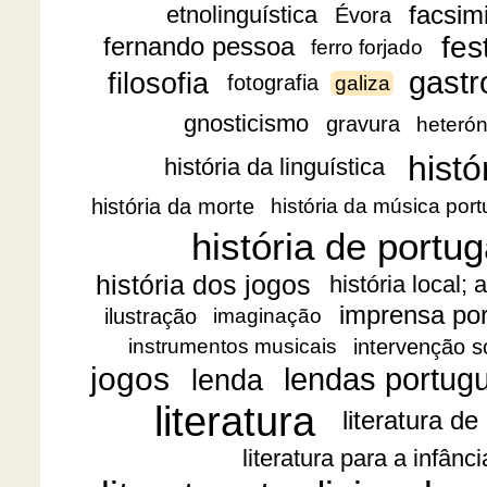
facsimi
etnolinguística
Évora
fes
fernando pessoa
ferro forjado
gast
filosofia
fotografia
galiza
gnosticismo
gravura
heteró
histó
história da linguística
história da morte
história da música por
história de portug
história dos jogos
história local;
imprensa po
ilustração
imaginação
intervenção s
instrumentos musicais
jogos
lendas portug
lenda
literatura
literatura de
literatura para a infânc