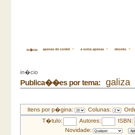
apenas de cordel
a outra apenas
ebooks
in�cio
in�cio
galiza
Publica��es por tema:
Itens por p�gina:
Colunas:
Orde
T�tulo:
Autores:
ISBN:
Novidade: