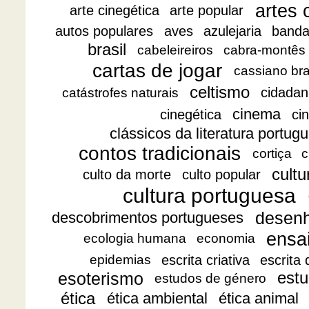
artes 
arte cinegética
arte popular
autos populares
aves
azulejaria
banda
brasil
cabeleireiros
cabra-montês
cartas de jogar
cassiano br
celtismo
cidadan
catástrofes naturais
cinema
cinegética
ci
clássicos da literatura portug
contos tradicionais
cortiça
c
cultu
culto da morte
culto popular
cultura portuguesa
desen
descobrimentos portugueses
ensa
ecologia humana
economia
escrita criativa
escrita
epidemias
esoterismo
estu
estudos de género
ética
ética ambiental
ética animal