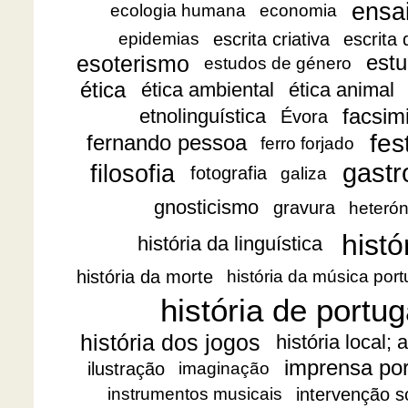
ensa
ecologia humana
economia
escrita criativa
escrita
epidemias
esoterismo
estu
estudos de género
ética
ética ambiental
ética animal
facsimi
etnolinguística
Évora
fes
fernando pessoa
ferro forjado
gast
filosofia
fotografia
galiza
gnosticismo
gravura
heteró
histó
história da linguística
história da morte
história da música por
história de portug
história dos jogos
história local;
imprensa po
ilustração
imaginação
intervenção s
instrumentos musicais