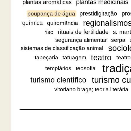
plantas medicinais
plantas aromáticas
prestidigitação
pro
poupança de água
regionalismo
química
quiromância
rituais de fertilidade
s. mar
riso
segurança alimentar
serpa
sociol
sistemas de classificação animal
teatro
tapeçaria
tatuagem
teatro
tradiç
templários
teosofia
turismo cu
turismo científico
vitoriano braga; teoria literária