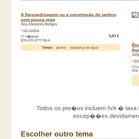
A Xerojardinagem ou a construção de jardins
com pouca rega
Ana Eleonora Borges
•
res rustica
3,03 €
27 p�ginas
978-972-8777-58-6
Éti
Temas:
jardins
poupança de água
Ág
Jor
•
bre
23 
978-
Todos os pre�os incluem IVA � taxa le
excep��es devidamente
Escolher outro tema