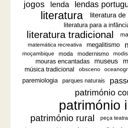
jogos
lendas portug
lenda
literatura
literatura de
literatura para a infânc
literatura tradicional
ma
megalitismo
matemática recreativa
moda
modernismo
moçambique
modis
museus
m
mouras encantadas
música tradicional
obsceno
oceanogr
pass
paremiologia
parques naturais
património co
património i
património rural
peça teatra