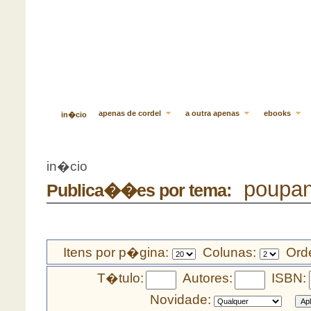
apenas de cordel
a outra apenas
ebooks
in�cio
in�cio
poupan
Publica��es por tema:
Itens por p�gina:
Colunas:
Orde
T�tulo:
Autores:
ISBN:
Novidade: