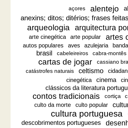
alentejo
a
açores
anexins; ditos; ditérios; frases feita
arqueologia
arquitectura p
artes 
arte cinegética
arte popular
autos populares
aves
azulejaria
banda
brasil
cabeleireiros
cabra-montês
cartas de jogar
cassiano br
celtismo
cidadan
catástrofes naturais
cinema
cinegética
ci
clássicos da literatura portug
contos tradicionais
cortiça
c
cultu
culto da morte
culto popular
cultura portuguesa
desen
descobrimentos portugueses