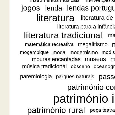
intervenção s
instrumentos musicais
jogos
lendas portug
lenda
literatura
literatura de
literatura para a infânc
literatura tradicional
ma
megalitismo
matemática recreativa
moda
modernismo
moçambique
modis
museus
m
mouras encantadas
música tradicional
obsceno
oceanogr
pass
paremiologia
parques naturais
património co
património i
património rural
peça teatra