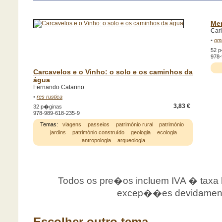
Mem
Car
•
om
52 
978-
Carcavelos e o Vinho: o solo e os caminhos da
água
Fernando Catarino
•
res rustica
3,83 €
32 p�ginas
978-989-618-235-9
Temas:
viagens
passeios
património rural
património
jardins
património construído
geologia
ecologia
antropologia
arqueologia
Todos os pre�os incluem IVA � taxa le
excep��es devidamente