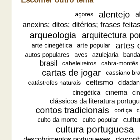
Escolher outro tema
alentejo
a
açores
anexins; ditos; ditérios; frases feita
arqueologia
arquitectura p
artes 
arte cinegética
arte popular
autos populares
aves
azulejaria
banda
brasil
cabeleireiros
cabra-montês
cartas de jogar
cassiano br
celtismo
cidadan
catástrofes naturais
cinema
cinegética
ci
clássicos da literatura portug
contos tradicionais
cortiça
c
cultu
culto da morte
culto popular
cultura portuguesa
desen
descobrimentos portugueses