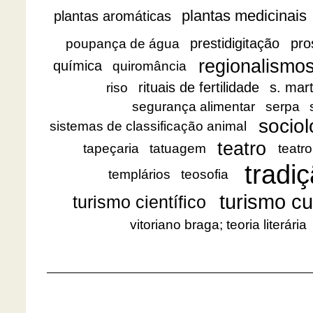
plantas medicinais
plantas aromáticas
prestidigitação
pro
poupança de água
regionalismo
química
quiromância
rituais de fertilidade
s. mar
riso
segurança alimentar
serpa
sociol
sistemas de classificação animal
teatro
tapeçaria
tatuagem
teatro
tradiç
templários
teosofia
turismo cu
turismo científico
vitoriano braga; teoria literária