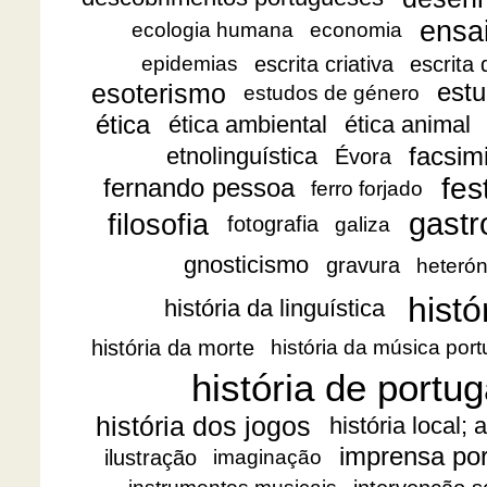
ensa
ecologia humana
economia
escrita criativa
escrita
epidemias
esoterismo
estu
estudos de género
ética
ética ambiental
ética animal
facsimi
etnolinguística
Évora
fes
fernando pessoa
ferro forjado
gast
filosofia
fotografia
galiza
gnosticismo
gravura
heteró
histó
história da linguística
história da morte
história da música por
história de portug
história dos jogos
história local;
imprensa po
ilustração
imaginação