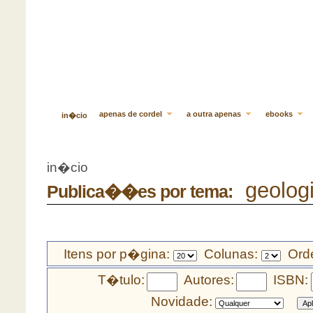
apenas de cordel
a outra apenas
ebooks
in�cio
in�cio
geolog
Publica��es por tema:
Itens por p�gina:
Colunas:
Orde
T�tulo:
Autores:
ISBN:
Novidade: