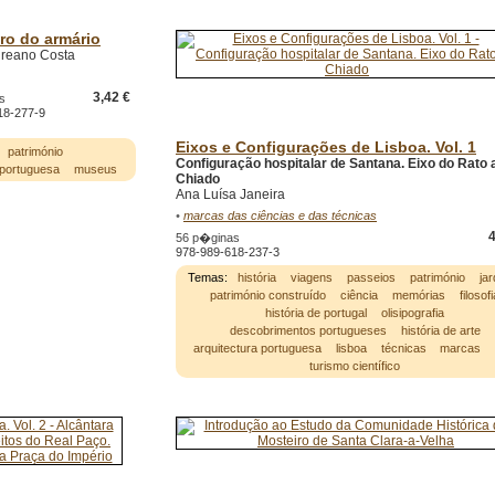
ro do armário
ureano Costa
3,42 €
s
18-277-9
Eixos e Configurações de Lisboa. Vol. 1
património
Configuração hospitalar de Santana. Eixo do Rato 
 portuguesa
museus
Chiado
Ana Luísa Janeira
•
marcas das ciências e das técnicas
4
56 p�ginas
978-989-618-237-3
Temas:
história
viagens
passeios
património
jar
património construído
ciência
memórias
filosofi
história de portugal
olisipografia
descobrimentos portugueses
história de arte
arquitectura portuguesa
lisboa
técnicas
marcas
turismo científico