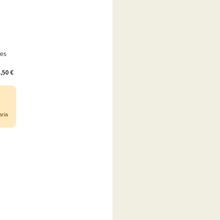
pes
,50 €
o
aria