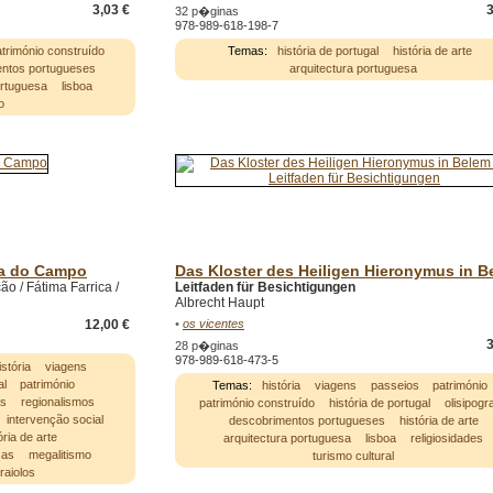
3,03 €
3
32 p�ginas
978-989-618-198-7
trimónio construído
Temas:
história de portugal
história de arte
ntos portugueses
arquitectura portuguesa
ortuguesa
lisboa
o
na do Campo
Das Kloster des Heiligen Hieronymus in B
o / Fátima Farrica /
Leitfaden für Besichtigungen
Albrecht Haupt
12,00 €
•
os vicentes
3
28 p�ginas
978-989-618-473-5
istória
viagens
al
património
Temas:
história
viagens
passeios
património
as
regionalismos
património construído
história de portugal
olisipogra
intervenção social
descobrimentos portugueses
história de arte
ória de arte
arquitectura portuguesa
lisboa
religiosidades
cas
megalitismo
turismo cultural
raiolos