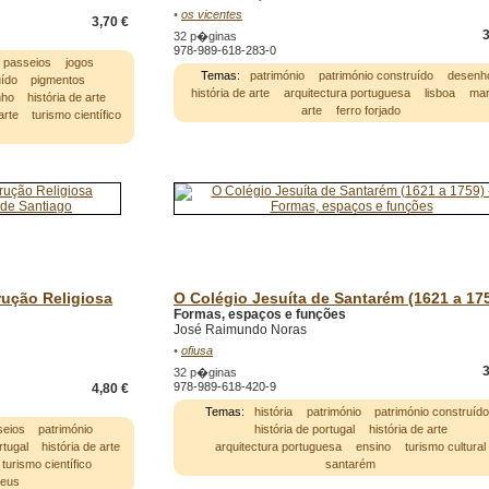
•
os vicentes
3,70 €
3
32 p�ginas
978-989-618-283-0
passeios
jogos
Temas:
património
património construído
desenh
uído
pigmentos
história de arte
arquitectura portuguesa
lisboa
ma
nho
história de arte
arte
ferro forjado
arte
turismo científico
l
rução Religiosa
O Colégio Jesuíta de Santarém (1621 a 17
Formas, espaços e funções
José Raimundo Noras
•
ofiusa
3
32 p�ginas
978-989-618-420-9
4,80 €
Temas:
história
património
património construíd
seios
património
história de portugal
história de arte
rtugal
história de arte
arquitectura portuguesa
ensino
turismo cultural
turismo científico
santarém
eus