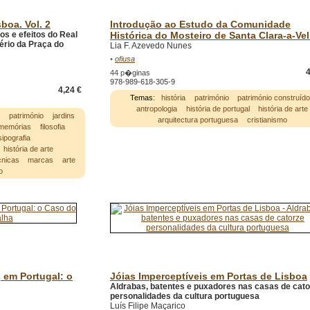
boa. Vol. 2
Introdução ao Estudo da Comunidade
os e efeitos do Real
Histórica do Mosteiro de Santa Clara-a-Ve
ério da Praça do
Lia F. Azevedo Nunes
•
ofiusa
4
44 p�ginas
978-989-618-305-9
4,24 €
Temas:
história
património
património construíd
antropologia
história de portugal
história de arte
s
património
jardins
arquitectura portuguesa
cristianismo
memórias
filosofia
isipografia
história de arte
cnicas
marcas
arte
o
 em Portugal: o
Jóias Imperceptíveis em Portas de Lisboa
Aldrabas, batentes e puxadores nas casas de cato
personalidades da cultura portuguesa
Luís Filipe Maçarico