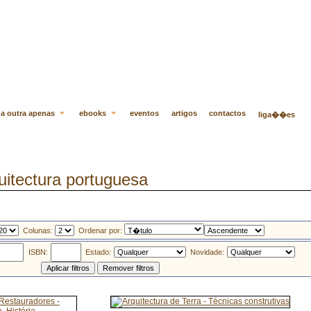
a outra apenas
ebooks
eventos
artigos
contactos
liga��es
itectura portuguesa
Colunas:
Ordenar por:
ISBN:
Estado:
Novidade: