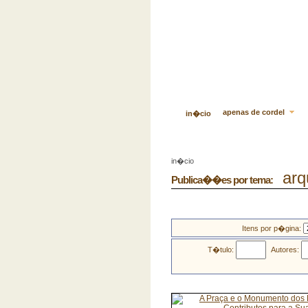
apenas de cordel
in�cio
in�cio
arqu
Publica��es por tema:
Itens por p�gina:
T�tulo:
Autores: