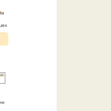
lha
,00 €
o
rze