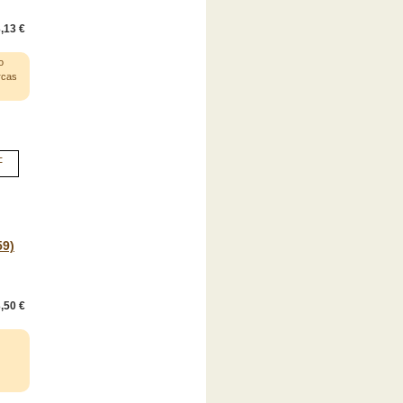
,13 €
o
rcas
59)
,50 €
o