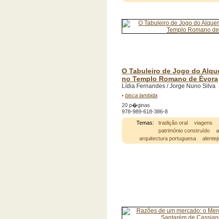
O Tabuleiro de Jogo do Alq
no Templo Romano de Évora
Lídia Fernandes / Jorge Nuno Silva
•
bisca lambida
20 p�ginas
978-989-618-386-8
Temas:
tradição oral
viagens
património construído
a
arquitectura portuguesa
alentej