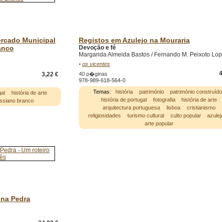
rcado Municipal
Registos em Azulejo na Mouraria
anco
Devoção e fé
Margarida Almeida Bastos / Fernando M. Peixoto Lo
•
os vicentes
4
3,22 €
40 p�ginas
978-989-618-564-0
Temas:
história
património
património construíd
gal
história de arte
história de portugal
fotografia
história de arte
ssiano branco
arquitectura portuguesa
lisboa
cristianismo
religiosidades
turismo cultural
culto popular
azulej
arte popular
 na Pedra