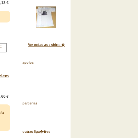
,13 €
Ver todas as t-shirts �
apoios
elem
,60 €
parcerias
fia
outras liga��es