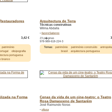
Restauradores
Arquitectura de Terra
Técnicas construtivas
Wilma Abdalla
•
fazereSaberes
3,42 €
3
23 p�ginas
978-989-618-224-3
património
Temas:
património
património construído
antropolo
portugal
olisipografia
brasil
arquitectura portuguesa
itectura portuguesa
o branco
lizada na Forma
Cenas da vida de um cine-teatro: o Teatro
Rosa Damasceno de Santarém
José Raimundo Noras
•
ofiusa