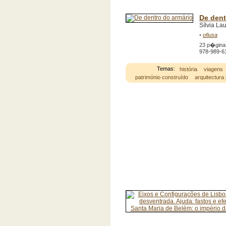
De dent
Sílvia La
•
ofiusa
23 p�gina
978-989-6
Temas:
história
viagens
património construído
arquitectura