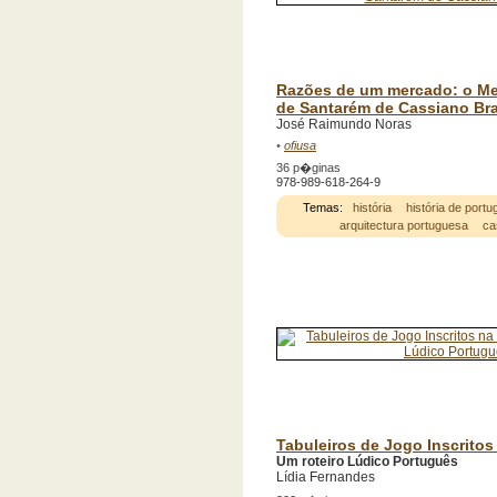
Razões de um mercado: o Me
de Santarém de Cassiano Br
José Raimundo Noras
•
ofiusa
36 p�ginas
978-989-618-264-9
Temas:
história
história de portu
arquitectura portuguesa
ca
Tabuleiros de Jogo Inscritos
Um roteiro Lúdico Português
Lídia Fernandes