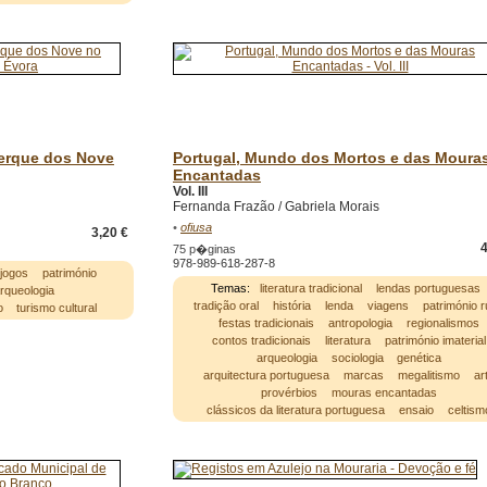
uerque dos Nove
Portugal, Mundo dos Mortos e das Moura
Encantadas
Vol. III
Fernanda Frazão / Gabriela Morais
•
ofiusa
3,20 €
4
75 p�ginas
978-989-618-287-8
jogos
património
Temas:
literatura tradicional
lendas portuguesas
rqueologia
tradição oral
história
lenda
viagens
património r
o
turismo cultural
festas tradicionais
antropologia
regionalismos
contos tradicionais
literatura
património imaterial
arqueologia
sociologia
genética
arquitectura portuguesa
marcas
megalitismo
ar
provérbios
mouras encantadas
clássicos da literatura portuguesa
ensaio
celtism