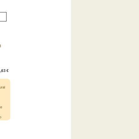
s
,63 €
ural
te
o