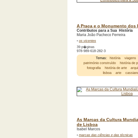
A Praça e o Monumento dos 
Contributos para a Sua História
Maria João Pacheco Ferreira
•
os vicentes
39 p�ginas
978-989-618-282-3
Temas:
história
viagens
património construído
história de 
fotografia
história de arte
arqu
lisboa
arte
cassian
As Marcas da Cultura Mundia
de Lisboa
Isabel Marcos
•
marcas das ciências e das técnicas