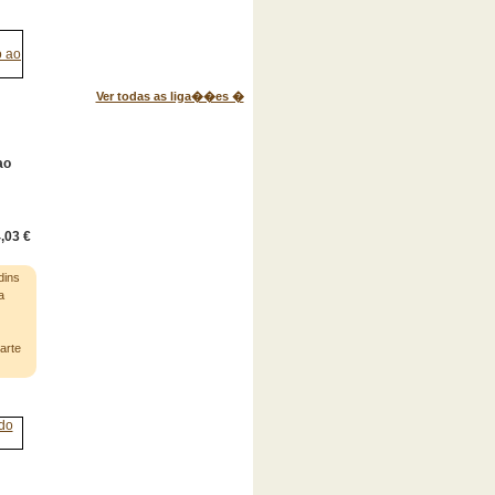
Ver todas as liga��es �
ao
,03 €
dins
a
arte