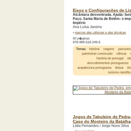
Eixos e Configurações de Lis
Alcântara desventrada. Ajuda: fast
Paço. Santa Maria de Belém: o imp
Império
Ana Luísa Janeira
•
marcas das ciências e das técnicas
60 p�ginas
978-989-618-249-6
Temas:
história
viagens
passeio
património construído
ciência
história de portugal
ol
descobrimentos portugueses
arquitectura portuguesa
lisboa
té
turismo científic
Jogos de Tabuleiro de Pedra,
Caso do Mosteiro da Batalha
Lídia Fernandes / Jorge Nuno Silva