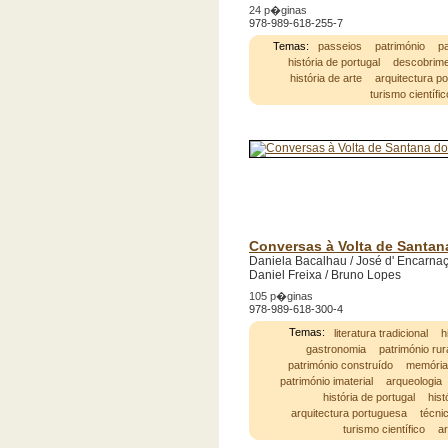
24 p�ginas
978-989-618-255-7
Temas:
passeios
património
pa
história de portugal
descobrime
história de arte
arquitectura p
turismo científic
Conversas à Volta de Santa
Daniela Bacalhau / José d' Encarnaçã
Daniel Freixa / Bruno Lopes
105 p�ginas
978-989-618-300-4
Temas:
literatura tradicional
h
gastronomia
património rur
património construído
memóri
património imaterial
arqueologia
história de portugal
hist
arquitectura portuguesa
técni
turismo científico
ar