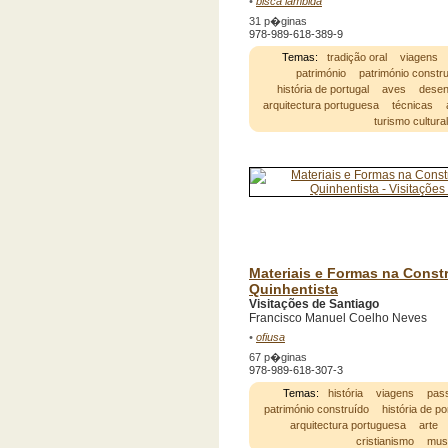
•
bisca lambida
31 p�ginas
978-989-618-389-9
Temas:
tradição oral
viagens
património
património constr
história de portugal
aves
dese
arquitectura portuguesa
técnicas
turismo cultura
Materiais e Formas na Const
Quinhentista
Visitações de Santiago
Francisco Manuel Coelho Neves
•
ofiusa
67 p�ginas
978-989-618-307-3
Temas:
história
viagens
pas
património construído
história de po
arquitectura portuguesa
arte
cristianismo
mus