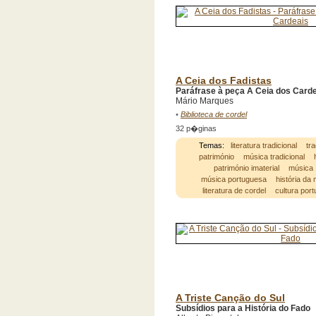
A Ceia dos Fadistas
Paráfrase à peça A Ceia dos Card
Mário Marques
•
Biblioteca de cordel
32 p�ginas
Temas:
literatura tradicional
tra
património
música tradicional
património imaterial
música
música portuguesa
história da
literatura de cordel
cultura por
A Triste Canção do Sul
Subsídios para a História do Fado