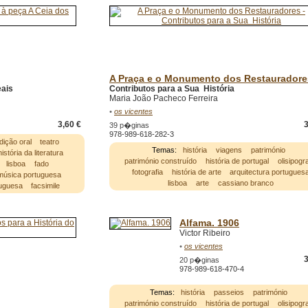
A Praça e o Monumento dos Restauradore
eais
Contributos para a Sua História
Maria João Pacheco Ferreira
•
os vicentes
3,60 €
3
39 p�ginas
978-989-618-282-3
dição oral
teatro
Temas:
história
viagens
património
história da literatura
património construído
história de portugal
olisipogra
lisboa
fado
fotografia
história de arte
arquitectura portugues
 música portuguesa
lisboa
arte
cassiano branco
tuguesa
facsimile
Alfama. 1906
Victor Ribeiro
•
os vicentes
3
20 p�ginas
978-989-618-470-4
Temas:
história
passeios
património
património construído
história de portugal
olisipogra