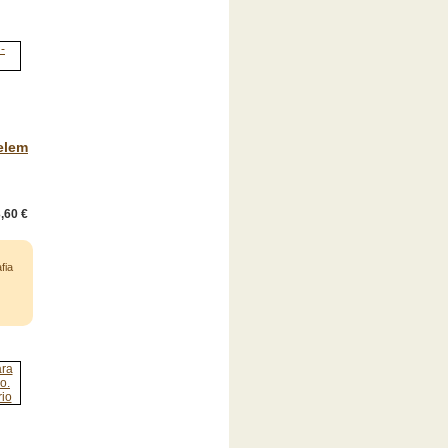
elem
,60 €
fia