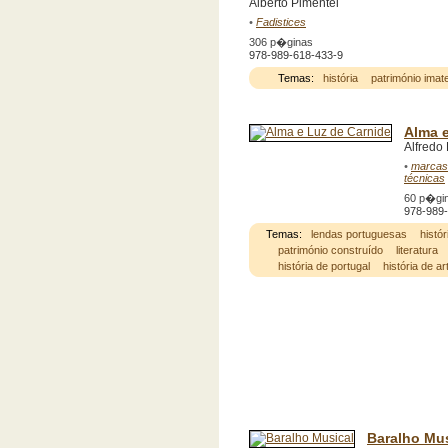
Alberto Pimentel
•
Fadistices
306 p�ginas
978-989-618-433-9
Temas:
história
património imate
Alma e
Alfredo
•
marcas 
técnicas
60 p�gi
978-989
Temas:
lendas portuguesas
histór
património construído
literatura
história de portugal
história de ar
Baralho Mus