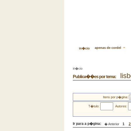
apenas de cordel
in�cio
in�cio
lisb
Publica��es por tema:
Itens por p�gina:
T�tulo:
Autores:
Ir para a p�gina:
1
2
� Anterior