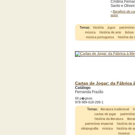
Cristina Ferna
Santo e Olivei
•
Baralhos de car
autor
Temas:
história
jogos
património
música
história de arte
lisboa
música portuguesa
história da
Cartas de Jogar: da Fábrica 
Catálogo
Fernanda Frazão
68 p�ginas
978-989-618-299-1
Temas:
literatura tradicional
h
cartas de jogar
patrimóni
história da literatura
litera
património imaterial
história de p
olisipografia
música
história de a
museus