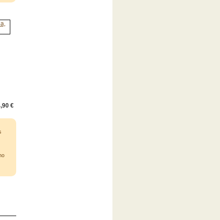
,90 €
s
mo