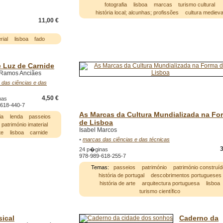
fotografia
lisboa
marcas
turismo cultural
história local; alcunhas; profissões
cultura medieva
11,00 €
rial
lisboa
fado
 Luz de Carnide
 Ramos Anciães
das ciências e das
4,50 €
nas
-618-440-7
As Marcas da Cultura Mundializada na Fo
ia
lenda
passeios
de Lisboa
património imaterial
Isabel Marcos
te
lisboa
carnide
•
marcas das ciências e das técnicas
3
24 p�ginas
978-989-618-255-7
Temas:
passeios
património
património construíd
história de portugal
descobrimentos portugueses
história de arte
arquitectura portuguesa
lisboa
turismo científico
ical
Caderno da