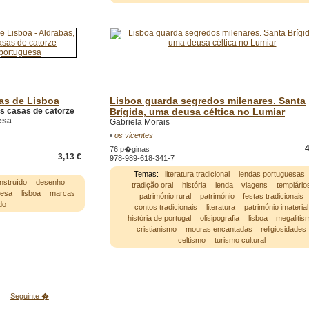
tas de Lisboa
Lisboa guarda segredos milenares. Santa
s casas de catorze
Brígida, uma deusa céltica no Lumiar
esa
Gabriela Morais
•
os vicentes
4
76 p�ginas
3,13 €
978-989-618-341-7
Temas:
literatura tradicional
lendas portuguesas
nstruído
desenho
tradição oral
história
lenda
viagens
templário
uesa
lisboa
marcas
património rural
património
festas tradicionais
do
contos tradicionais
literatura
património imaterial
história de portugal
olisipografia
lisboa
megalitis
cristianismo
mouras encantadas
religiosidades
celtismo
turismo cultural
Seguinte �