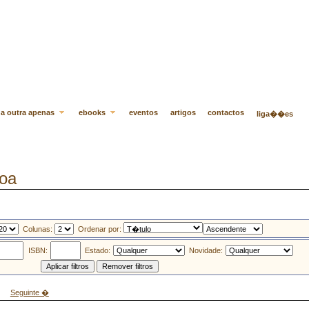
a outra apenas
ebooks
eventos
artigos
contactos
liga��es
oa
Colunas:
Ordenar por:
ISBN:
Estado:
Novidade:
Seguinte �