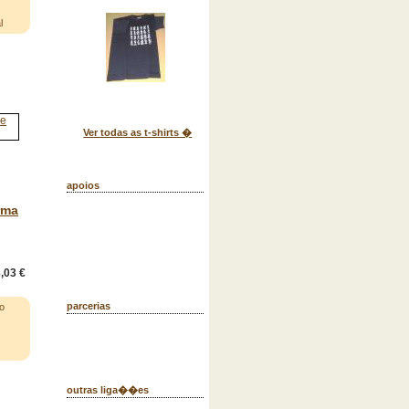
l
Ver todas as t-shirts �
apoios
rma
,03 €
parcerias
o
outras liga��es