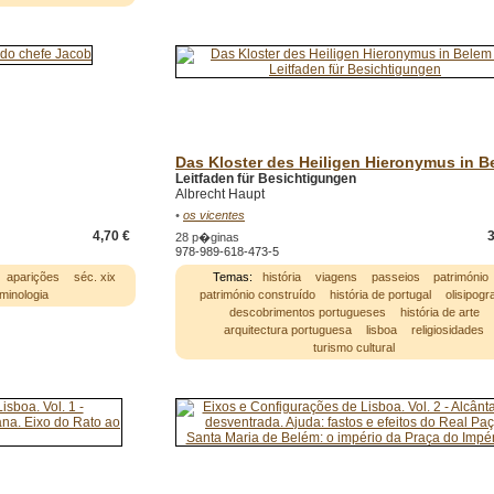
Das Kloster des Heiligen Hieronymus in B
Leitfaden für Besichtigungen
Albrecht Haupt
•
os vicentes
4,70 €
3
28 p�ginas
978-989-618-473-5
aparições
séc. xix
Temas:
história
viagens
passeios
património
iminologia
património construído
história de portugal
olisipogra
descobrimentos portugueses
história de arte
arquitectura portuguesa
lisboa
religiosidades
turismo cultural