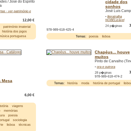
ndes / José do Espírito
cidade dos
ra
sonhos
José Luis Camp
tas - ver património e
•
literatralha
12,00 €
NOBELizável
3
24 p�ginas
património imaterial
978-989-618-425-4
história dos jogos
 música portuguesa
Temas:
poesia
lisboa
Chapéus... houve
muitos
Pinto de Carvalho (Tin
•
ora e outrora
3
28 p�ginas
978-989-618-474-2
à Mesa
Temas:
história
moda
história de portugal
lisbo
6,00 €
istória
viagens
o
memórias
tura
poesia
ortugal
sociologia
rte
lisboa
técnicas