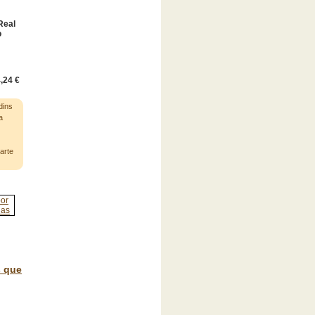
Real
o
,24 €
dins
a
arte
s que