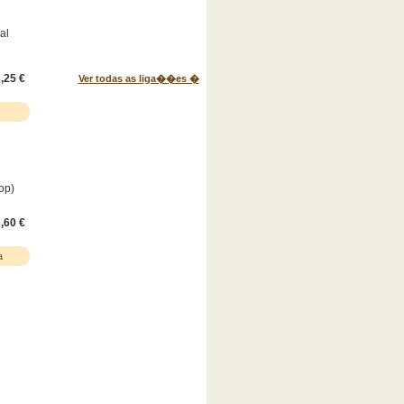
al
,25 €
Ver todas as liga��es �
op)
,60 €
a