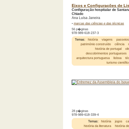
Eixos e Configurações de Lis
Configuração hospitalar de Santan
Chiado
Ana Luísa Janeira
•
marcas das ciências e das técnicas
56 p�ginas
978-989-618-237-3
Temas:
história
viagens
passeio
património construído
ciência
história de portugal
ol
descobrimentos portugueses
arquitectura portuguesa
lisboa
té
turismo científic
28 p�ginas
978-989-618-339-4
Temas:
história
jogos
ca
história da literatura
história d