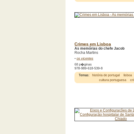
Crimes em Lisboa
As memórias do chefe Jacob
Rocha Martins
•
os vicentes
68 p�ginas
978-989-618-539-8
Temas:
história de portugal
lisboa
cultura portuguesa
cr