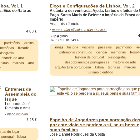
boa. Vol. 1
Eixos e Configurações de Lisboa. Vol. 2
a. Eixo do Rato ao
Alcântara desventrada. Ajuda: fastos e efeitos do 
Paço. Santa Maria de Belém: o império da Praça d
Império
Ana Luísa Janeira
•
marcas das ciências e das técnicas
4,03 €
4
60 p�ginas
978-989-618-249-6
s
património
jardins
Temas:
história
viagens
passeios
património
jar
memórias
filosofia
património construído
ciência
memórias
filosofi
isipografia
história de portugal
olisipografia
história de arte
descobrimentos portugueses
história de arte
cnicas
marcas
arte
arquitectura portuguesa
lisboa
técnicas
marcas
o
turismo científico
Entremez da
Assembleia do
Isque
Leonardo José
Pimenta e Anta
•
bisca lambida
Espelho de Jogadores para correcção do
3,25 €
por este vício se perdem a si, seus bens e
suas famílias
rtas de jogar
José Daniel Rodrigues da Costa
e portugal
lisboa