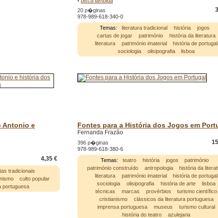
•
bisca lambida
3
20 p�ginas
978-989-618-340-0
Temas:
literatura tradicional
história
jogos
cartas de jogar
património
história da literatura
literatura
património imaterial
história de portugal
sociologia
olisipografia
lisboa
 Antonio e
Fontes para a História dos Jogos em Port
Fernanda Frazão
15
396 p�ginas
978-989-618-380-6
4,35 €
Temas:
teatro
história
jogos
património
património construído
antropologia
história da litera
tas tradicionais
literatura
património imaterial
história de portugal
anismo
culto popular
sociologia
olisipografia
história de arte
lisboa
a portuguesa
técnicas
marcas
provérbios
turismo científico
cristianismo
clássicos da literatura portuguesa
imprensa portuguesa
museus
turismo cultural
história do teatro
azulejaria