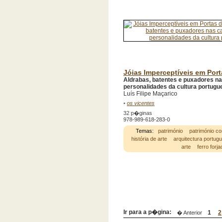
Jóias Imperceptíveis em Por
Aldrabas, batentes e puxadores na
personalidades da cultura portugu
Luís Filipe Maçarico
•
os vicentes
32 p�ginas
978-989-618-283-0
Temas:
património
património co
história de arte
arquitectura portug
arte
ferro forja
Ir para a p�gina:
1
2
� Anterior