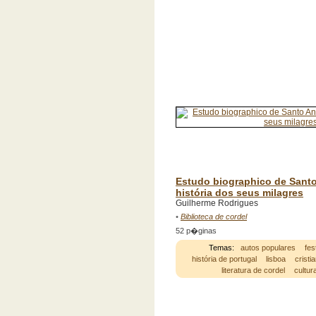
Estudo biographico de Santo
história dos seus milagres
Guilherme Rodrigues
•
Biblioteca de cordel
52 p�ginas
Temas:
autos populares
fes
história de portugal
lisboa
cristi
literatura de cordel
cultur