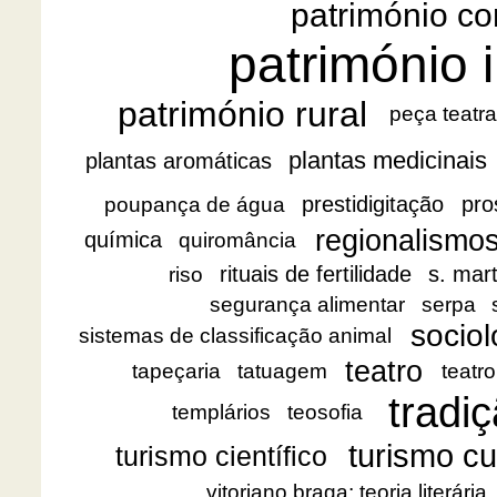
património co
património i
património rural
peça teatra
plantas medicinais
plantas aromáticas
prestidigitação
pro
poupança de água
regionalismo
química
quiromância
rituais de fertilidade
s. mar
riso
segurança alimentar
serpa
sociol
sistemas de classificação animal
teatro
tapeçaria
tatuagem
teatro
tradiç
templários
teosofia
turismo cu
turismo científico
vitoriano braga; teoria literária