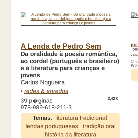
A Lenda de Pedro Sem
pre
Tony
Da oralidade à poesia romântica,
•
bis
ao cordel (português e brasileiro)
14 
978-
e à literatura para crianças e
jovens
Carlos Nogueira
•
redes & enredos
3,42 €
39 p�ginas
978-989-618-211-3
Temas:
literatura tradicional
lendas portuguesas
tradição oral
história da literatura