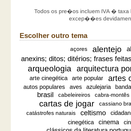
Todos os pre�os incluem IVA � taxa le
excep��es devidamente
Escolher outro tema
alentejo
a
açores
anexins; ditos; ditérios; frases feita
arqueologia
arquitectura p
artes 
arte cinegética
arte popular
autos populares
aves
azulejaria
banda
brasil
cabeleireiros
cabra-montês
cartas de jogar
cassiano br
celtismo
cidadan
catástrofes naturais
cinema
cinegética
ci
clássicos da literatura portug