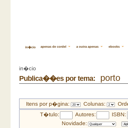
apenas de cordel
a outra apenas
ebooks
in�cio
in�cio
porto
Publica��es por tema:
Itens por p�gina:
Colunas:
Orde
T�tulo:
Autores:
ISBN:
Novidade: