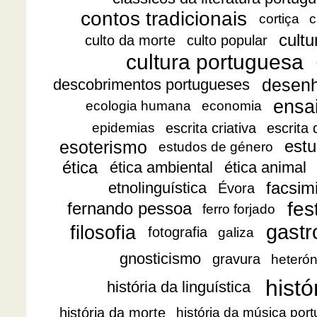
contos tradicionais
cortiça
c
cultu
culto da morte
culto popular
cultura portuguesa
desen
descobrimentos portugueses
ensa
ecologia humana
economia
escrita criativa
escrita
epidemias
esoterismo
estu
estudos de género
ética
ética ambiental
ética animal
facsimi
etnolinguística
Évora
fes
fernando pessoa
ferro forjado
gast
filosofia
fotografia
galiza
gnosticismo
gravura
heteró
histó
história da linguística
história da morte
história da música por