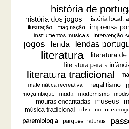
história de portug
história dos jogos
história local;
imprensa po
ilustração
imaginação
intervenção s
instrumentos musicais
jogos
lendas portug
lenda
literatura
literatura de
literatura para a infânc
literatura tradicional
ma
megalitismo
matemática recreativa
moda
modernismo
moçambique
modis
museus
m
mouras encantadas
música tradicional
obsceno
oceanogr
pass
paremiologia
parques naturais