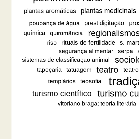
plantas medicinais
plantas aromáticas
prestidigitação
pro
poupança de água
regionalismo
química
quiromância
rituais de fertilidade
s. mar
riso
segurança alimentar
serpa
sociol
sistemas de classificação animal
teatro
tapeçaria
tatuagem
teatro
tradiç
templários
teosofia
turismo cu
turismo científico
vitoriano braga; teoria literária