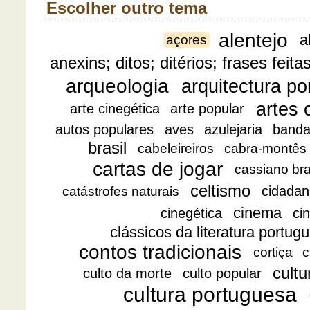
Escolher outro tema
alentejo
a
açores
anexins; ditos; ditérios; frases feita
arqueologia
arquitectura p
artes 
arte cinegética
arte popular
autos populares
aves
azulejaria
banda
brasil
cabeleireiros
cabra-montês
cartas de jogar
cassiano br
celtismo
cidadan
catástrofes naturais
cinema
cinegética
ci
clássicos da literatura portug
contos tradicionais
cortiça
c
cultu
culto da morte
culto popular
cultura portuguesa