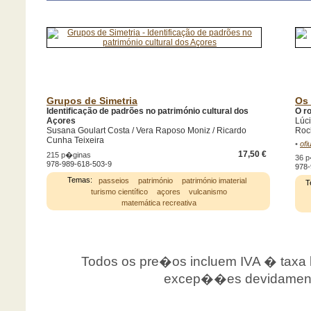
Grupos de Simetria
Os 
Identificação de padrões no património cultural dos
O r
Açores
Lúci
Susana Goulart Costa / Vera Raposo Moniz / Ricardo
Roc
Cunha Teixeira
•
ofi
17,50 €
215 p�ginas
36 
978-989-618-503-9
978-
Temas:
passeios
património
património imaterial
T
turismo científico
açores
vulcanismo
matemática recreativa
Todos os pre�os incluem IVA � taxa le
excep��es devidamente