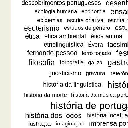
desen
descobrimentos portugueses
ensa
ecologia humana
economia
escrita criativa
escrita
epidemias
esoterismo
estu
estudos de género
ética
ética ambiental
ética animal
facsimi
etnolinguística
Évora
fes
fernando pessoa
ferro forjado
gast
filosofia
fotografia
galiza
gnosticismo
gravura
heteró
histó
história da linguística
história da morte
história da música por
história de portug
história dos jogos
história local;
imprensa po
ilustração
imaginação