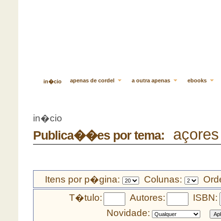
apenas de cordel
a outra apenas
ebooks
in�cio
in�cio
açores
Publica��es por tema:
Itens por p�gina:
Colunas:
Orde
T�tulo:
Autores:
ISBN:
Novidade: