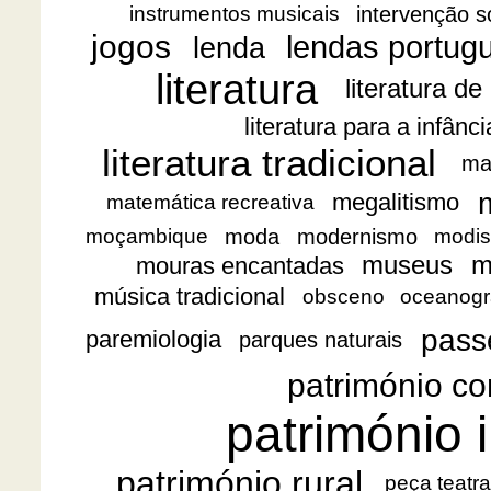
intervenção s
instrumentos musicais
jogos
lendas portug
lenda
literatura
literatura de
literatura para a infânc
literatura tradicional
ma
megalitismo
matemática recreativa
moda
modernismo
moçambique
modis
museus
m
mouras encantadas
música tradicional
obsceno
oceanogr
pass
paremiologia
parques naturais
património co
património i
património rural
peça teatra