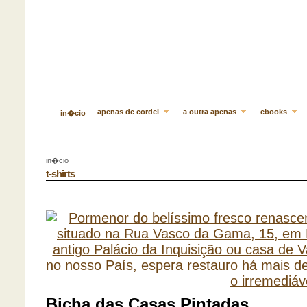
apenas de cordel
a outra apenas
ebooks
in�cio
in�cio
t-shirts
Bicha das Casas Pintadas