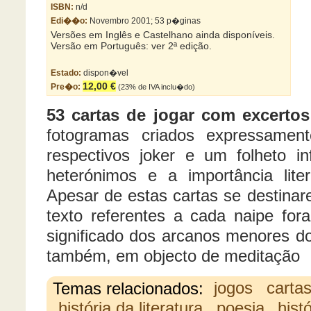
ISBN:
n/d
Edi��o:
Novembro 2001; 53 p�ginas
Versões em Inglês e Castelhano ainda disponíveis.
Versão em Português: ver 2ª edição.
Estado:
dispon�vel
12,00 €
Pre�o:
(23% de IVA inclu�do)
53 cartas de jogar com excerto
fotogramas criados expressament
respectivos joker e um folheto in
heterónimos e a importância lit
Apesar de estas cartas se destinar
texto referentes a cada naipe fo
significado dos arcanos menores 
também, em objecto de meditação
Temas relacionados:
jogos
cartas
história da literatura
poesia
hist