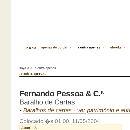
apenas de cordel
a outra apenas
ebooks
in�cio
in�cio
>
a outra apenas
a outra apenas
Fernando Pessoa & C.ª
Baralho de Cartas
•
Baralhos de cartas - ver património e aut
Colocado �s 01:00, 11/05/2004
Autor:
n/d