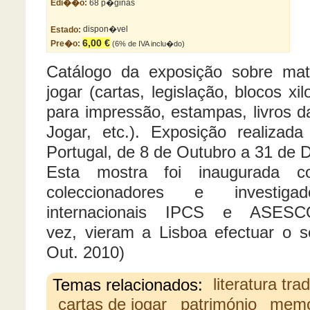
Edi��o:
68 p�ginas
Estado:
dispon�vel
6,00 €
Pre�o:
(6% de IVA inclu�do)
Catálogo da exposição sobre mate
jogar (cartas, legislação, blocos x
para impressão, estampas, livros d
Jogar, etc.). Exposição realizada
Portugal, de 8 de Outubro a 31 de
Esta mostra foi inaugurada
coleccionadores e investig
internacionais IPCS e ASESCO
vez, vieram a Lisboa efectuar o s
Out. 2010)
Temas relacionados:
literatura tra
cartas de jogar
património
memó