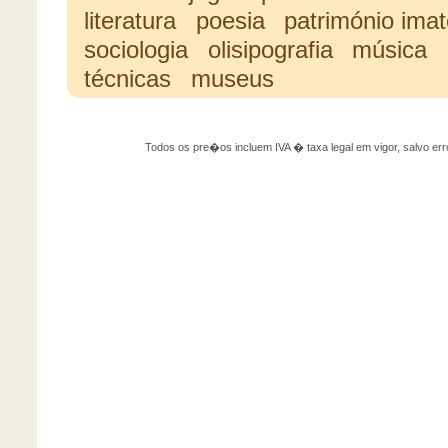
literatura
poesia
património imat
sociologia
olisipografia
música
técnicas
museus
Todos os pre�os incluem IVA � taxa legal em vigor, salvo 