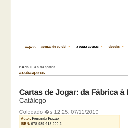
apenas de cordel
a outra apenas
ebooks
in�cio
in�cio
>
a outra apenas
a outra apenas
Cartas de Jogar: da Fábrica à
Catálogo
Colocado �s 12:25, 07/11/2010
Autor:
Fernanda Frazão
ISBN:
978-989-618-299-1