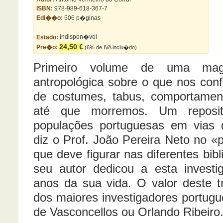
ISBN:
978-989-618-367-7
Edi��o:
506 p�ginas
Estado:
indispon�vel
24,50 €
Pre�o:
(6% de IVA inclu�do)
Primeiro volume de uma magi
antropológica sobre o que nos conf
de costumes, tabus, comportame
até que morremos. Um reposit
populações portuguesas em vias
diz o Prof. João Pereira Neto no «
que deve figurar nas diferentes bib
seu autor dedicou a esta invest
anos da sua vida. O valor deste t
dos maiores investigadores portug
de Vasconcellos ou Orlando Ribeiro