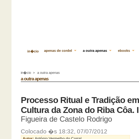
apenas de cordel
a outra apenas
ebooks
in�cio
in�cio
>
a outra apenas
a outra apenas
Processo Ritual e Tradição em 
Cultura da Zona do Riba Côa. I
Figueira de Castelo Rodrigo
Colocado �s 18:32, 07/07/2012
Autor:
António Vermelho do Corral