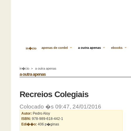
apenas de cordel
a outra apenas
ebooks
in�cio
in�cio
>
a outra apenas
a outra apenas
Recreios Colegiais
Colocado �s 09:47, 24/01/2016
Autor:
Pedro Aloy
ISBN:
978-989-618-442-1
Edi��o:
406 p�ginas