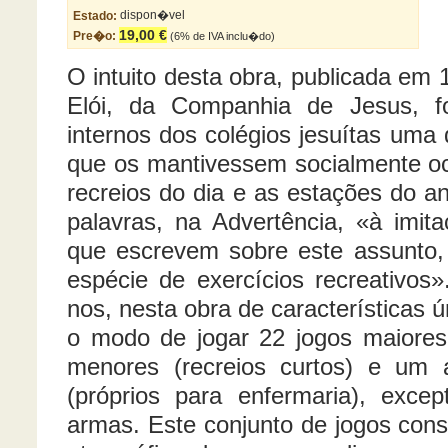
Estado:
dispon�vel
19,00 €
Pre�o:
(6% de IVA inclu�do)
O intuito desta obra, publicada em 
Elói, da Companhia de Jesus, fo
internos dos colégios jesuítas uma
que os mantivessem socialmente oc
recreios do dia e as estações do a
palavras, na Advertência, «à imit
que escrevem sobre este assunto
espécie de exercícios recreativos»
nos, nesta obra de características 
o modo de jogar 22 jogos maiores 
menores (recreios curtos) e um 
(próprios para enfermaria), exc
armas. Este conjunto de jogos con