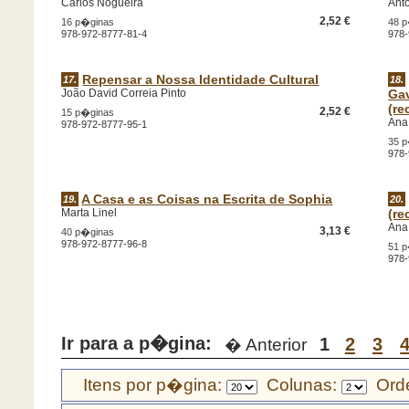
Carlos Nogueira
Antó
2,52 €
16 p�ginas
48 
978-972-8777-81-4
978-
Repensar a Nossa Identidade Cultural
17.
18.
João David Correia Pinto
Gav
(re
2,52 €
15 p�ginas
Ana
978-972-8777-95-1
35 
978-
A Casa e as Coisas na Escrita de Sophia
19.
20.
Marta Linel
(re
Ana
3,13 €
40 p�ginas
978-972-8777-96-8
51 
978-
Ir para a p�gina:
1
2
3
� Anterior
Itens por p�gina:
Colunas:
Orde