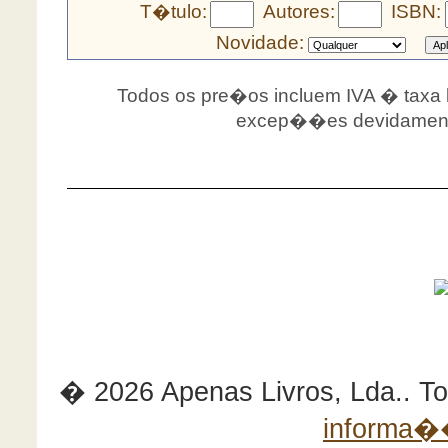
T�tulo:
Autores:
ISBN:
Novidade:
Todos os pre�os incluem IVA � taxa le
excep��es devidamente
� 2026 Apenas Livros, Lda.. Tod
informa