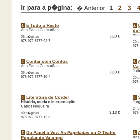
Ir para a p�gina:
1
2
3
� Anterior
E Tudo o Resto
1.
2.
Ana Paula Guimarães
de
Ana
3,03 €
36 p�ginas
978-972-8777-02-7
20 
978-
Contar com Contos
3.
4.
Ana Paula Guimarães
Can
Joã
3,03 €
36 p�ginas
978-972-8777-10-4
20 
978-
Literatura de Cordel
5.
6.
História, teoria e interpretação
Jor
Carlos Nogueira
24 
3,13 €
978-
40 p�ginas
978-972-8777-12-8
Do Papel à Voz: As
Papeladas
ou O Teatro
7.
8.
Popular de Valongo
Ana