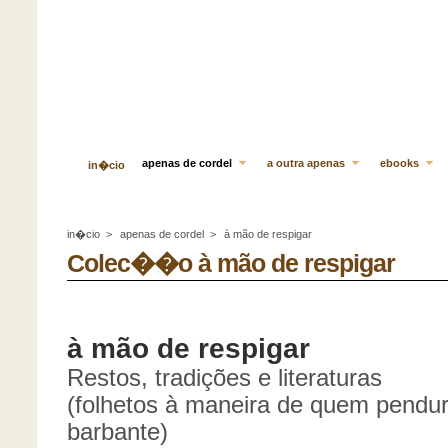
apenas de cordel
a outra apenas
ebooks
in�cio
in�cio
>
apenas de cordel
>
à mão de respigar
Colec��o à mão de respigar
à mão de respigar
Restos, tradições e literaturas
(folhetos à maneira de quem pendur
barbante)