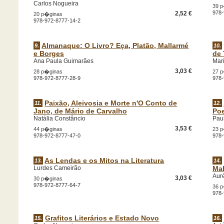
Carlos Nogueira
39 
978-
2,52 €
20 p�ginas
978-972-8777-14-2
Almanaque: O Livro? Eça, Platão, Mallarmé
9.
10.
e Borges
de 
Ana Paula Guimarães
Mar
3,03 €
28 p�ginas
27 
978-972-8777-28-9
978-
Paixão, Aleivosia e Morte n'O Conto de
11.
12.
Jano, de Mário de Carvalho
Po
Natália Constâncio
Paul
3,53 €
44 p�ginas
23 
978-972-8777-47-0
978-
As Lendas e os Mitos na Literatura
13.
14.
Lurdes Cameirão
Mal
Aur
3,03 €
30 p�ginas
978-972-8777-64-7
36 
978-
Grafitos Literários e Estado Novo
15.
16.