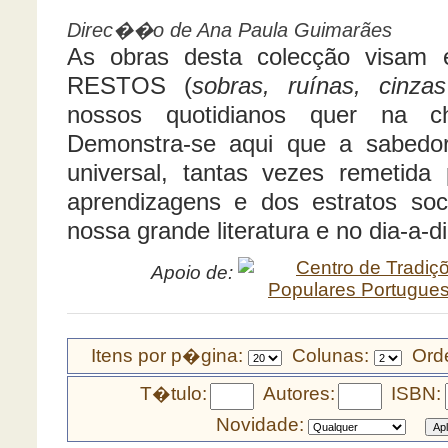
Direc��o de Ana Paula Guimarães
As obras desta colecção visam 
RESTOS (
sobras, ruínas, cinzas
nossos quotidianos quer na ch
Demonstra-se aqui que a sabedori
universal, tantas vezes remetida 
aprendizagens e dos estratos soci
nossa grande literatura e no dia-a-d
Apoio de:
Itens por p�gina:
Colunas:
Orde
T�tulo:
Autores:
ISBN:
Novidade: