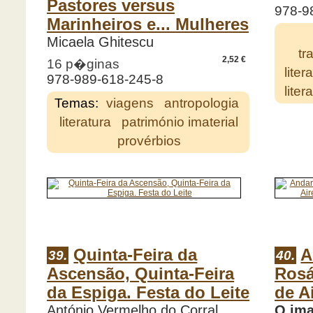
Pastores versus
978-9
Marinheiros e... Mulheres
Micaela Ghitescu
tr
2,52 €
16 p�ginas
liter
978-989-618-245-8
lite
Temas:
viagens
antropologia
literatura
património imaterial
provérbios
Quinta-Feira da
A
39.
40.
Ascensão, Quinta-Feira
Rosá
da Espiga. Festa do Leite
de A
António Vermelho do Corral
O ima