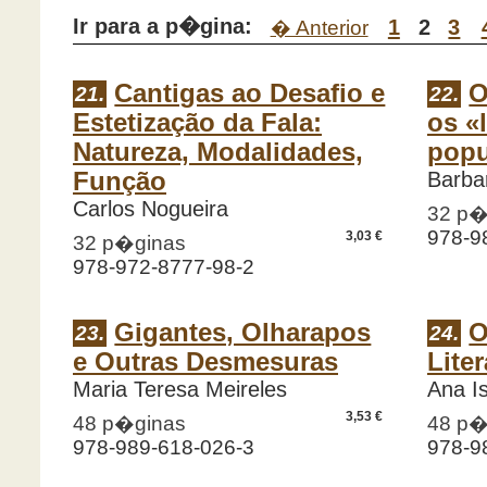
Ir para a p�gina:
1
2
3
� Anterior
Cantigas ao Desafio e
O
21.
22.
Estetização da Fala:
os «l
Natureza, Modalidades,
popu
Função
Barba
Carlos Nogueira
32 p�
978-9
3,03 €
32 p�ginas
978-972-8777-98-2
Gigantes, Olharapos
O
23.
24.
e Outras Desmesuras
Lite
Maria Teresa Meireles
Ana I
3,53 €
48 p�ginas
48 p�
978-989-618-026-3
978-9