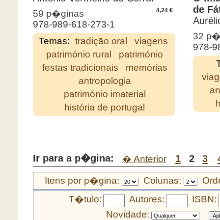
de Fá
4,24 €
59 p�ginas
Aurél
978-989-618-273-1
32 p�
Temas:
tradição oral
viagens
978-9
património rural
património
festas tradicionais
memórias
via
antropologia
an
património imaterial
h
história de portugal
Ir para a p�gina:
1
2
3
� Anterior
Itens por p�gina:
Colunas:
Orde
T�tulo:
Autores:
ISBN:
Novidade: