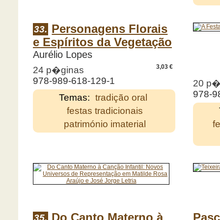
Personagens Florais
33.
e Espíritos da Vegetação
Aurélio Lopes
3,03 €
24 p�ginas
978-989-618-129-1
20 p�
978-9
Temas:
tradição oral
festas tradicionais
património imaterial
f
Do Canto Materno à
Pasc
35.