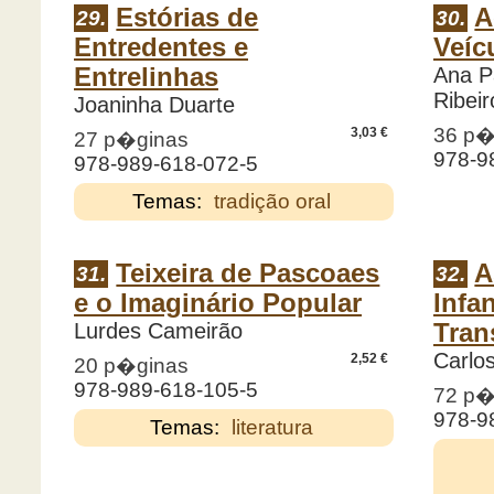
Estórias de
A
29.
30.
Entredentes e
Veíc
Entrelinhas
Ana P
Ribeir
Joaninha Duarte
36 p�
3,03 €
27 p�ginas
978-9
978-989-618-072-5
Temas:
tradição oral
Teixeira de Pascoaes
A
31.
32.
e o Imaginário Popular
Infan
Lurdes Cameirão
Tran
Carlo
2,52 €
20 p�ginas
978-989-618-105-5
72 p�
978-9
Temas:
literatura