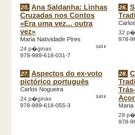
Ana Saldanha: Linhas
S
25.
26.
Cruzadas nos Contos
Trad
«Era uma vez... outra
Carlo
vez»
32 p�
Maria Natividade Pires
978-9
3,03 €
24 p�ginas
978-989-618-031-7
Aspectos do ex-voto
C
27.
28.
pictórico português
Trad
Carlos Nogueira
Trás
Açor
3,03 €
24 p�ginas
978-989-618-055-3
Maria 
28 p�
978-9