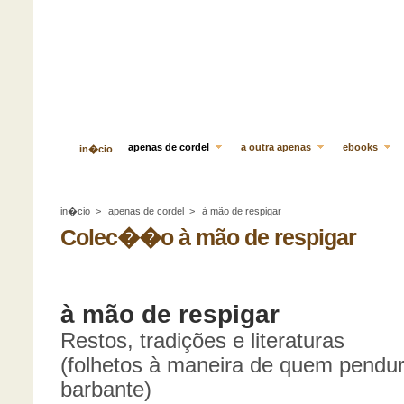
apenas de cordel
a outra apenas
ebooks
in�cio
in�cio
>
apenas de cordel
>
à mão de respigar
Colec��o à mão de respigar
à mão de respigar
Restos, tradições e literaturas
(folhetos à maneira de quem pendur
barbante)