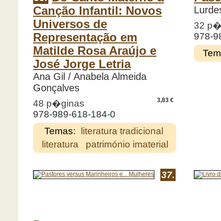
Canção Infantil: Novos
Lurde
Universos de
32 p�
Representação em
978-9
Matilde Rosa Araújo e
Tem
José Jorge Letria
Ana Gil / Anabela Almeida
Gonçalves
3,83 €
48 p�ginas
978-989-618-184-0
Temas:
literatura tradicional
literatura
património imaterial
37.