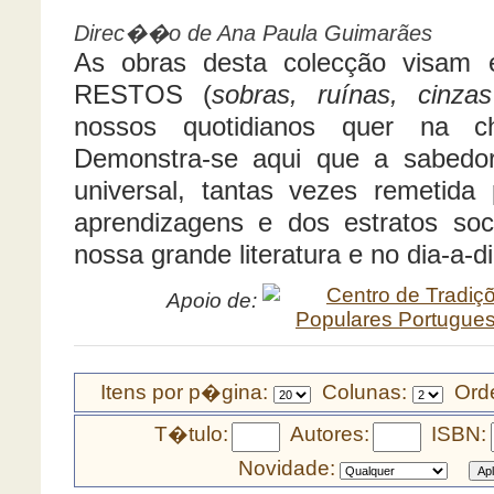
Direc��o de Ana Paula Guimarães
As obras desta colecção visam 
RESTOS (
sobras, ruínas, cinzas
nossos quotidianos quer na ch
Demonstra-se aqui que a sabedori
universal, tantas vezes remetida 
aprendizagens e dos estratos soci
nossa grande literatura e no dia-a-d
Apoio de:
Itens por p�gina:
Colunas:
Orde
T�tulo:
Autores:
ISBN:
Novidade: