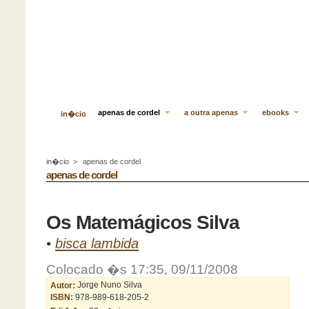
apenas de cordel
a outra apenas
ebooks
in�cio
in�cio
>
apenas de cordel
apenas de cordel
Os Matemágicos Silva
•
bisca lambida
Colocado �s 17:35, 09/11/2008
Autor:
Jorge Nuno Silva
ISBN:
978-989-618-205-2