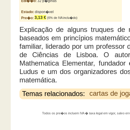
Edi��o:
32 p�ginas
Estado:
dispon�vel
3,13 €
Pre�o:
(6% de IVA inclu�do)
Explicação de alguns truques de
baseados em princípios matemático
familiar, liderado por um professo
de Ciências de Lisboa. O auto
Mathematica Elementar
, fundador 
Ludus e um dos organizadores do
matemática.
Temas relacionados:
cartas de jog
Todos os pre�os incluem IVA � taxa legal em vigor, salvo 