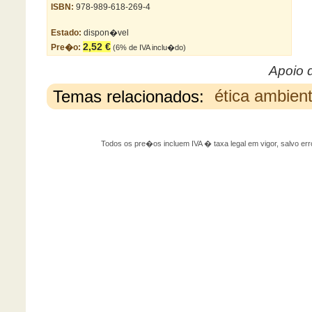
ISBN:
978-989-618-269-4
Estado:
dispon�vel
2,52 €
Pre�o:
(6% de IVA inclu�do)
Apoio 
Temas relacionados:
ética ambient
Todos os pre�os incluem IVA � taxa legal em vigor, salvo 