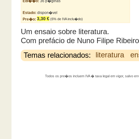
Edi��o:
36 p�ginas
Estado:
dispon�vel
3,30 €
Pre�o:
(6% de IVA inclu�do)
Um ensaio sobre literatura.
Com prefácio de Nuno Filipe Ribeiro
Temas relacionados:
literatura
en
Todos os pre�os incluem IVA � taxa legal em vigor, salvo 