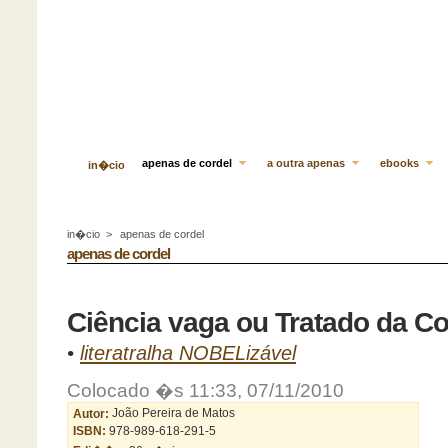
apenas de cordel
a outra apenas
ebooks
in�cio
in�cio
>
apenas de cordel
apenas de cordel
Ciência vaga ou Tratado da C
•
literatralha NOBELizável
Colocado �s 11:33, 07/11/2010
Autor:
João Pereira de Matos
ISBN:
978-989-618-291-5