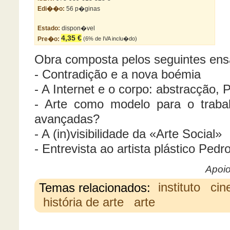
Edi��o:
56 p�ginas
Estado:
dispon�vel
4,35 €
Pre�o:
(6% de IVA inclu�do)
Obra composta pelos seguintes ens
- Contradição e a nova boémia
- A Internet e o corpo: abstracção,
- Arte como modelo para o trabal
avançadas?
- A (in)visibilidade da «Arte Social»
- Entrevista ao artista plástico Pedr
Apoio
Temas relacionados:
instituto
cin
história de arte
arte