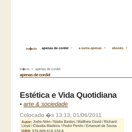
apenas de cordel
a outra apenas
ebooks
in�cio
in�cio
>
apenas de cordel
apenas de cordel
Estética e Vida Quotidiana
•
arte & sociedade
Colocado �s 13:13, 01/06/2011
Autor:
Jodie Allen / Nádia Bastos / Matthew David / Richard
Lloyd / Cláudia Madeira / Pedro Penilo / Emanuel de Sousa
ISBN:
978-989-618-328-8