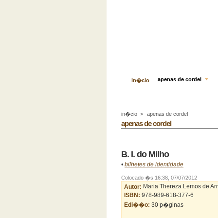
apenas de cordel
in�cio
in�cio
>
apenas de cordel
apenas de cordel
B. I. do Milho
•
bilhetes de identidade
Colocado �s 16:38, 07/07/2012
Autor:
Maria Thereza Lemos de A
ISBN:
978-989-618-377-6
Edi��o:
30 p�ginas