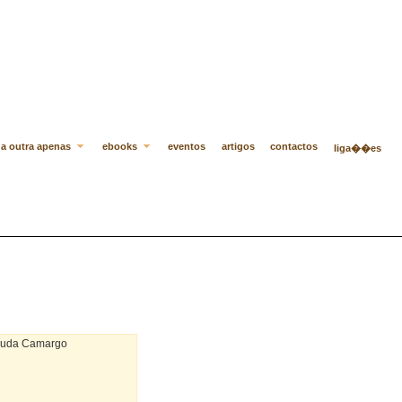
a outra apenas
ebooks
eventos
artigos
contactos
liga��es
rruda Camargo