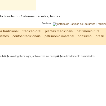
)
ado brasileiro. Costumes, receitas, lendas.
Apoio de:
ra tradicional
tradição oral
plantas medicinais
património rural
lismos
contos tradicionais
património imaterial
consumo
brasil
 IVA � taxa legal em vigor, salvo erros ou excep��es devidamente assinaladas.