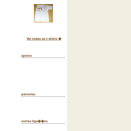
Ver todas as t-shirts �
apoios
parcerias
outras liga��es