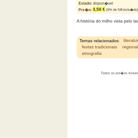
Estado:
dispon�vel
3,50 €
Pre�o:
(6% de IVA inclu�do
A história do milho vista pelo l
Temas relacionados:
literatu
festas tradicionais
regiona
etnografia
Todos os pre�os incluem