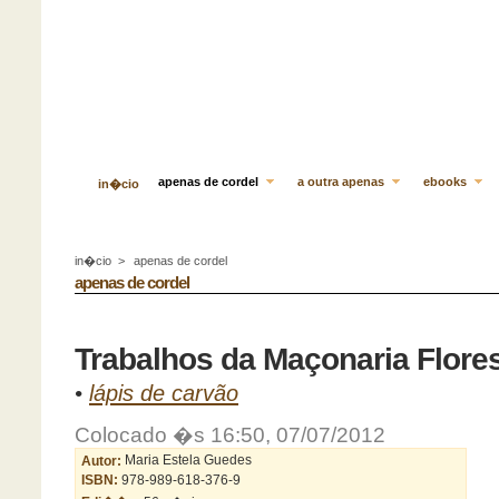
apenas de cordel
a outra apenas
ebooks
in�cio
in�cio
>
apenas de cordel
apenas de cordel
Trabalhos da Maçonaria Flores
•
lápis de carvão
Colocado �s 16:50, 07/07/2012
Autor:
Maria Estela Guedes
ISBN:
978-989-618-376-9