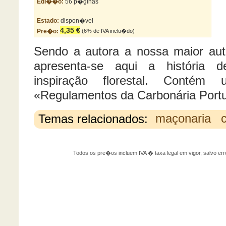
Edi��o:
56 p�ginas
Estado:
dispon�vel
4,35 €
Pre�o:
(6% de IVA inclu�do)
Sendo a autora a nossa maior auto
apresenta-se aqui a história 
inspiração florestal. Contém
«Regulamentos da Carbonária Port
Temas relacionados:
maçonaria
Todos os pre�os incluem IVA � taxa legal em vigor, salvo 