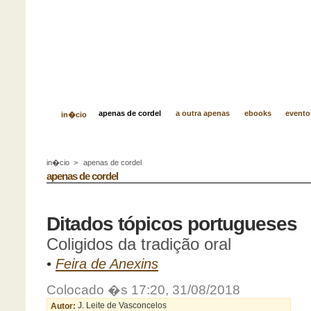
apenas de cordel
a outra apenas
ebooks
evento
in�cio
in�cio
>
apenas de cordel
apenas de cordel
Ditados tópicos portugueses
Coligidos da tradição oral
•
Feira de Anexins
Colocado �s 17:20, 31/08/2018
Autor:
J. Leite de Vasconcelos