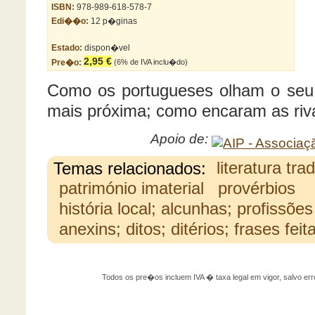
ISBN:
978-989-618-578-7
Edi��o:
12 p�ginas
Estado:
dispon�vel
2,95 €
Pre�o:
(6% de IVA inclu�do)
Como os portugueses olham o seu v
mais próxima; como encaram as riva
Apoio de:
Temas relacionados:
literatura tra
património imaterial
provérbios
história local; alcunhas; profissões
anexins; ditos; ditérios; frases feit
Todos os pre�os incluem IVA � taxa legal em vigor, salvo 