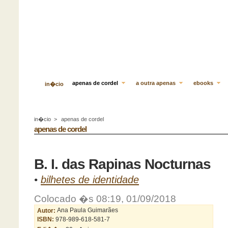
apenas de cordel
a outra apenas
ebooks
in�cio
in�cio
>
apenas de cordel
apenas de cordel
B. I. das Rapinas Nocturnas
•
bilhetes de identidade
Colocado �s 08:19, 01/09/2018
Autor:
Ana Paula Guimarães
ISBN:
978-989-618-581-7