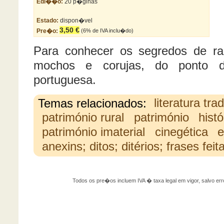
Edi��o:
20 p�ginas
Estado:
dispon�vel
3,50 €
Pre�o:
(6% de IVA inclu�do)
Para conhecer os segredos de ra
mochos e corujas, do ponto de
portuguesa.
Temas relacionados:
literatura tra
património rural
património
histó
património imaterial
cinegética
e
anexins; ditos; ditérios; frases feit
Todos os pre�os incluem IVA � taxa legal em vigor, salvo 